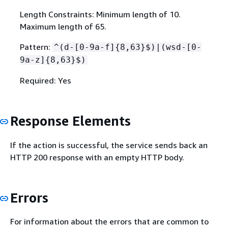
Length Constraints: Minimum length of 10.
Maximum length of 65.
Pattern:
^(d-[0-9a-f]
{
8,63}$)|(wsd-[0-
9a-z]
{
8,63}$)
Required: Yes
Response Elements
If the action is successful, the service sends back an
HTTP 200 response with an empty HTTP body.
Errors
For information about the errors that are common to