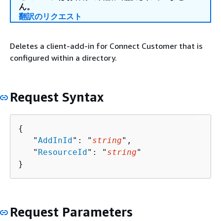
ん。
翻訳のリクエスト
Deletes a client-add-in for Connect Customer that is
configured within a directory.
Request Syntax
{
   "
AddInId
": "
string
",

   "
ResourceId
": "
string
"

}
Request Parameters