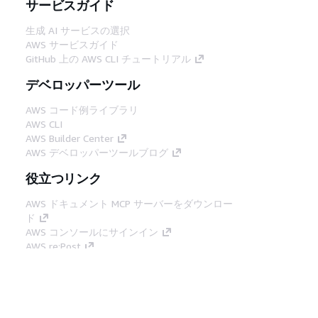
サービスガイド
生成 AI サービスの選択
AWS サービスガイド
GitHub 上の AWS CLI チュートリアル
デベロッパーツール
AWS コード例ライブラリ
AWS CLI
AWS Builder Center
AWS デベロッパーツールブログ
役立つリンク
AWS ドキュメント MCP サーバーをダウンロー
ド
AWS コンソールにサインイン
AWS re:Post
プライバシー
サイト規約
Cookie の設定
© 2026, Amazon Web Services, Inc. or its
affiliates.All rights reserved.