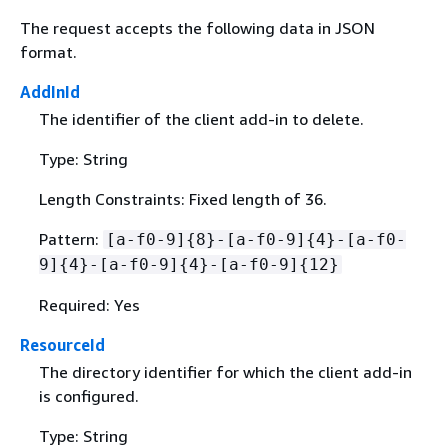
The request accepts the following data in JSON
format.
AddInId
The identifier of the client add-in to delete.
Type: String
Length Constraints: Fixed length of 36.
Pattern:
[a-f0-9]
{
8}-[a-f0-9]
{
4}-[a-f0-
9]
{
4}-[a-f0-9]
{
4}-[a-f0-9]
{
12}
Required: Yes
ResourceId
The directory identifier for which the client add-in
is configured.
Type: String