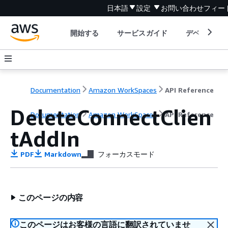
日本語
設定
お問い合わせ
フィー
開始する
サービスガイド
デベロッパ
Documentation
Amazon WorkSpaces
API Reference
DeleteConnectClien
Documentation
Amazon WorkSpaces
API Reference
tAddIn
PDF
Markdown
フォーカスモード
このページの内容
このページはお客様の言語に翻訳されていませ