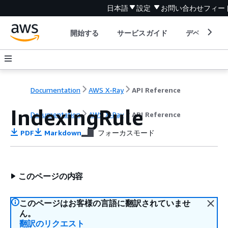
日本語
設定
お問い合わせ
フィー
開始する
サービスガイド
デベロッパ
Documentation
AWS X-Ray
API Reference
IndexingRule
Documentation
AWS X-Ray
API Reference
PDF
Markdown
フォーカスモード
このページの内容
このページはお客様の言語に翻訳されていませ
ん。
翻訳のリクエスト