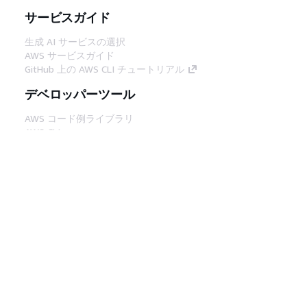
サービスガイド
生成 AI サービスの選択
AWS サービスガイド
GitHub 上の AWS CLI チュートリアル
デベロッパーツール
AWS コード例ライブラリ
AWS CLI
AWS Builder Center
AWS デベロッパーツールブログ
役立つリンク
AWS ドキュメント MCP サーバーをダウンロー
ド
AWS コンソールにサインイン
AWS re:Post
プライバシー
サイト規約
Cookie の設定
© 2026, Amazon Web Services, Inc. or its