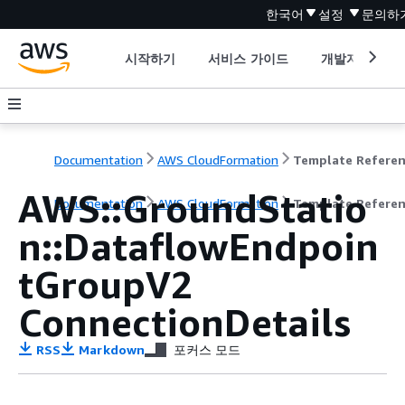
한국어
설정
문의하
시작하기
서비스 가이드
개발자 도구
Documentation
AWS CloudFormation
Template Refere
AWS::GroundStatio
Documentation
AWS CloudFormation
Template Refere
n::DataflowEndpoin
tGroupV2
ConnectionDetails
RSS
Markdown
포커스 모드