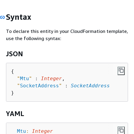
Syntax
To declare this entity in your CloudFormation template,
use the following syntax:
JSON
{
"
Mtu
"
 : 
Integer
,

"
SocketAddress
"
 : 
SocketAddress
YAML
Mtu
:
Integer