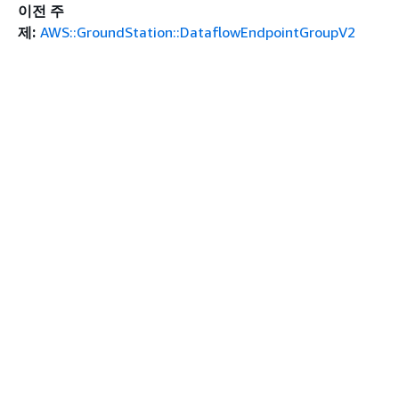
이전 주
제:
AWS::GroundStation::DataflowEndpointGroupV2