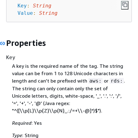
Key
:
String
Value
:
String
Properties
Key
A key is the required name of the tag. The string
value can be from 1 to 128 Unicode characters in
length and can't be prefixed with
or
.
aws:
rds:
The string can only contain only the set of
Unicode letters, digits, white-space, '_', '.', ':', '/',
'=', '+', '-', '@' (Java regex:
"^([\\p
{
L}\\p
{
Z}\\p
{
N}_.:/=+\\-@]*)$").
Required
: Yes
Type
: String