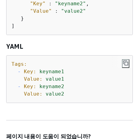
"Key"
 : 
"keyname2"
,

"Value"
 : 
"value2"
   }

]
YAML
Tags:
-
Key:
keyname1
Value:
value1
-
Key:
keyname2
Value:
value2
페이지 내용이 도움이 되었습니까?