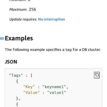
Maximum
:
256
Update requires
:
No interruption
Examples
The following example specifies a tag for a DB cluster.
JSON
"Tags"
 : [

{
"Key"
 : 
"keyname1"
,

"Value"
 : 
"value1"
   },

{