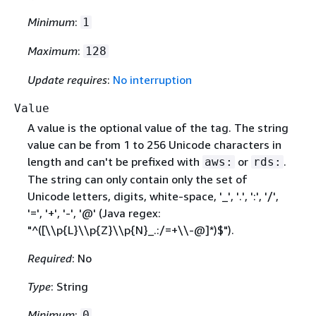
Minimum
:
1
Maximum
:
128
Update requires
:
No interruption
Value
A value is the optional value of the tag. The string
value can be from 1 to 256 Unicode characters in
length and can't be prefixed with
or
.
aws:
rds:
The string can only contain only the set of
Unicode letters, digits, white-space, '_', '.', ':', '/',
'=', '+', '-', '@' (Java regex:
"^([\\p
{
L}\\p
{
Z}\\p
{
N}_.:/=+\\-@]*)$").
Required
: No
Type
: String
Minimum
:
0