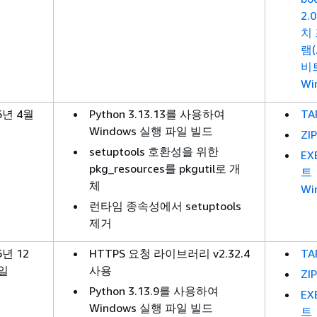
2.
치
램(
비
Wi
6년 4월
Python 3.13.13를 사용하여
TA
일
Windows 실행 파일 빌드
ZIP
setuptools 호환성을 위한
EX
pkg_resources를 pkgutil로 개
트
체
Wi
런타임 종속성에서 setuptools
제거
5년 12
HTTPS 요청 라이브러리 v2.32.4
TA
4일
사용
ZIP
Python 3.13.9를 사용하여
EX
Windows 실행 파일 빌드
트