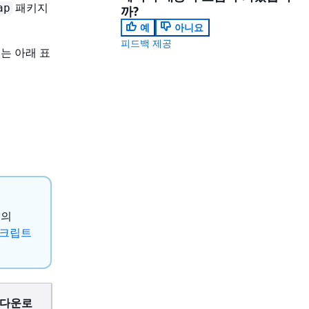
패키지
ap
까?
예
아니요
피드백 제공
는 아래 표
전의
 스크립트
 다운로