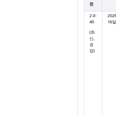
전
2.0-
202
40
16
(최
신,
권
장)