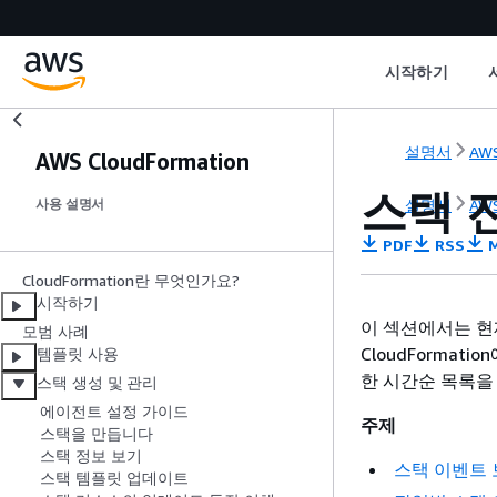
시작하기
설명서
AWS
AWS CloudFormation
스택 
설명서
AWS
사용 설명서
PDF
RSS
M
CloudFormation란 무엇인가요?
시작하기
이 섹션에서는 현
모범 사례
CloudForma
템플릿 사용
한 시간순 목록을
스택 생성 및 관리
에이전트 설정 가이드
주제
스택을 만듭니다
스택 정보 보기
스택 이벤트
스택 템플릿 업데이트