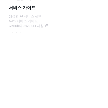
서비스 가이드
생성형 AI 서비스 선택
AWS 서비스 가이드
GitHub의 AWS CLI 지침
개발자 도구
AWS 코드 예시 라이브러리
AWS CLI
AWS Builder 센터
AWS 개발자 도구 블로그
유용한 링크
AWS 문서 MCP 서버 다운로드
AWS Console에 로그인
AWS re:Post
프라이버시
사이트 이용 약관
쿠키 기본 설
정
© 2026, Amazon Web Services, Inc. 또는 계열
사. All rights reserved.