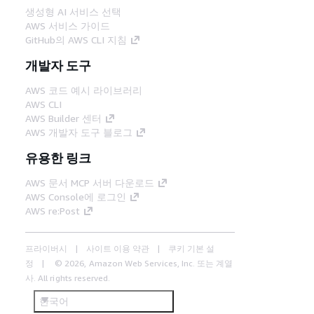
생성형 AI 서비스 선택
AWS 서비스 가이드
GitHub의 AWS CLI 지침
개발자 도구
AWS 코드 예시 라이브러리
AWS CLI
AWS Builder 센터
AWS 개발자 도구 블로그
유용한 링크
AWS 문서 MCP 서버 다운로드
AWS Console에 로그인
AWS re:Post
프라이버시
사이트 이용 약관
쿠키 기본 설
정
© 2026, Amazon Web Services, Inc. 또는 계열
사. All rights reserved.
한국어