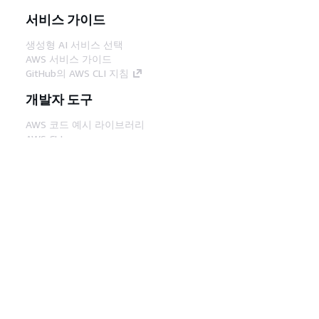
서비스 가이드
생성형 AI 서비스 선택
AWS 서비스 가이드
GitHub의 AWS CLI 지침
개발자 도구
AWS 코드 예시 라이브러리
AWS CLI
AWS Builder 센터
AWS 개발자 도구 블로그
유용한 링크
AWS 문서 MCP 서버 다운로드
AWS Console에 로그인
AWS re:Post
프라이버시
사이트 이용 약관
쿠키 기본 설
정
© 2026, Amazon Web Services, Inc. 또는 계열
사. All rights reserved.