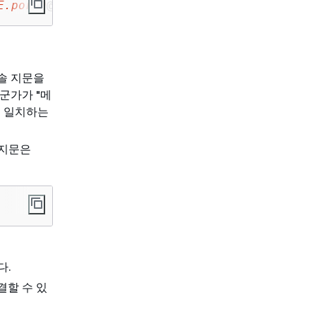
E.port0
@
serial-console.ec2-instance-connect.u
솔 지문을
군가가 "메
다. 일치하는
 지문은
다.
결할 수 있