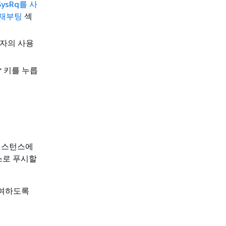
SysRq를 사
 재부팅
섹
용자의 사용
r
키를 누릅
 인스턴스에
스로 푸시할
부여하도록