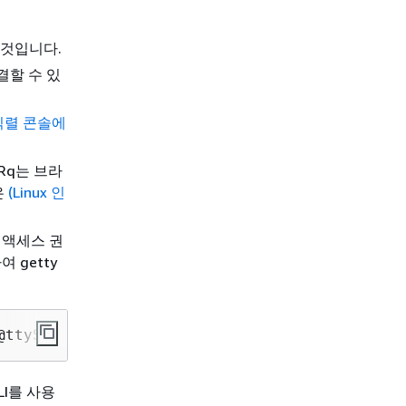
 것입니다.
결할 수 있
 직렬 콘솔에
sRq는 브라
은
(Linux 인
 액세스 권
 getty
@ttyS0
CLI를 사용