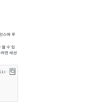
스턴스에 푸
 열 수 있
하려면 세션
ic-key \
