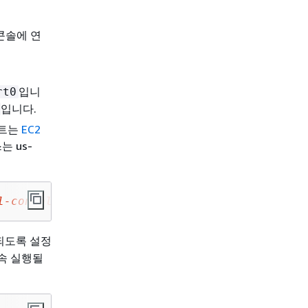
콘솔에 연
입니
rt0
입니다.
인트는
EC2
 us-
l-console.ec2-instance-connect.us-east-1.aws
료되도록 설정
속 실행될