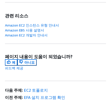
디버그 이외 빌드에 대해 tx pkt 풀 추
wait_send 프로시저 및 mock 함수 
관련 리소스
efa-direct CQ err_data 및 efa_
준 조정
Amazon EC2 인스턴스 유형 안내서
ASAN에서 sanitizer 매크로 정의 및
Amazon EBS 사용 설명서
Amazon EC2 개발자 안내서
ep 활성화 오류 경로 및 오류 완료 
추가
libnccl-ofi 1.19.0
으로 업그레이드
페이지 내용이 도움이 되었습니까?
ROCm/HSA에서 생성한 dma-buf 
예
아니요
ROCm 플랫폼에서 HSA 런타임을 사용할
피드백 제공
감지를 추가함
잠재적 메모리 누수를 수정함
패키지 노드에서 연결 해제된 NUMA 
폴로지가 생성된 Docker 컨테이너에서 
다음 주제:
EC2 토폴로지
토폴로지 생성을 수정함
이전 주제:
EFA 설치 프로그램 확인
초기화 중 NIC 0에서 QP 사용률이 
P6-B200 및 P6-B300 인스턴스 