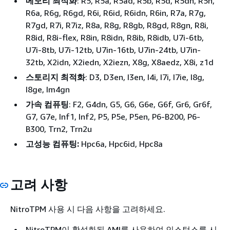
메모리 최적화
: R5, R5a, R5ad, R5b, R5d, R5dn, R5n,
R6a, R6g, R6gd, R6i, R6id, R6idn, R6in, R7a, R7g,
R7gd, R7i, R7iz, R8a, R8g, R8gb, R8gd, R8gn, R8i,
R8id, R8i-flex, R8in, R8idn, R8ib, R8idb, U7i-6tb,
U7i-8tb, U7i-12tb, U7in-16tb, U7in-24tb, U7in-
32tb, X2idn, X2iedn, X2iezn, X8g, X8aedz, X8i, z1d
스토리지 최적화
: D3, D3en, I3en, I4i, I7i, I7ie, I8g,
I8ge, Im4gn
가속 컴퓨팅
: F2, G4dn, G5, G6, G6e, G6f, Gr6, Gr6f,
G7, G7e, Inf1, Inf2, P5, P5e, P5en, P6-B200, P6-
B300, Trn2, Trn2u
고성능 컴퓨팅:
Hpc6a, Hpc6id, Hpc8a
고려 사항
NitroTPM 사용 시 다음 사항을 고려하세요.
NitroTPM이 활성화된 AMI를 사용하여 인스턴스를 시