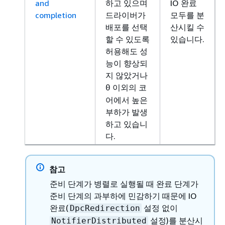
and
하고 있으며
IO 완료
completion
드라이버가
모두를 분
배포를 선택
산시킬 수
할 수 있도록
있습니다.
허용해도 성
능이 향상되
지 않았거나
이외의 코
0
어에서 높은
부하가 발생
하고 있습니
다.
참고
준비 단계가 병렬로 실행될 때 완료 단계가
준비 단계의 과부하에 민감하기 때문에 IO
완료(
설정 없이
DpcRedirection
설정)를 분산시
NotifierDistributed