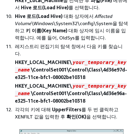
HKEY_Local_Machine
을 선택한 후
파일(File)
메뉴에
서
Hive 로드(Load Hive)
를 선택합니다.
Hive 로드(Load Hive)
대화 상자에서
Affected
Volume
\Windows\System32\config\System을 탐색
하고
키 이름(Key Name)
대화 상자에 임시 이름을 입
력합니다. 예를 들어, OldSys를 입력합니다.
레지스트리 편집기의 탐색 창에서 다음 키를 찾습니
다.
HKEY_LOCAL_MACHINE\
your_temporary_key
\ControlSet001\Control\Class\4d36e97d-
_name
e325-11ce-bfc1-08002be10318
HKEY_LOCAL_MACHINE\
your_temporary_key
\ControlSet001\Control\Class\4d36e96a-
_name
e325-11ce-bfc1-08002be10318
각각의 키에 대해
UpperFilters
를 두 번 클릭하고
XENFILT 값을 입력한 후
확인(OK)
을 선택합니다.