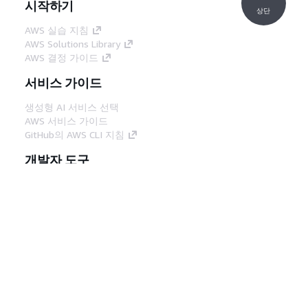
시작하기
상단
AWS 실습 지침
AWS Solutions Library
AWS 결정 가이드
서비스 가이드
생성형 AI 서비스 선택
AWS 서비스 가이드
GitHub의 AWS CLI 지침
개발자 도구
AWS 코드 예시 라이브러리
AWS CLI
AWS Builder 센터
AWS 개발자 도구 블로그
유용한 링크
AWS 문서 MCP 서버 다운로드
AWS Console에 로그인
AWS re:Post