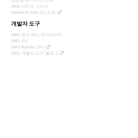
AWS 서비스 가이드
GitHub의 AWS CLI 지침
개발자 도구
AWS 코드 예시 라이브러리
AWS CLI
AWS Builder 센터
AWS 개발자 도구 블로그
유용한 링크
AWS 문서 MCP 서버 다운로드
AWS Console에 로그인
AWS re:Post
프라이버시
사이트 이용 약관
쿠키 기본 설
정
© 2026, Amazon Web Services, Inc. 또는 계열
사. All rights reserved.
한국어