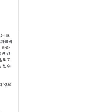
또는 프
. 퍼블릭
이 파라
으면 값
정되고
경 변수
지 않으
.