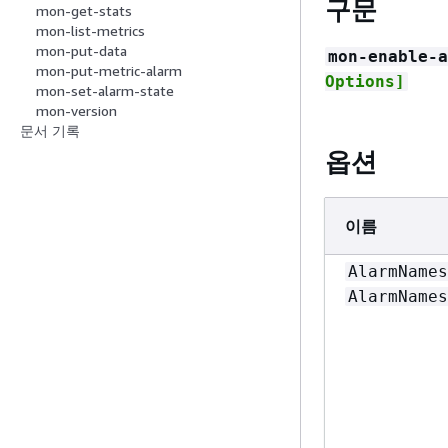
구문
mon-get-stats
mon-list-metrics
mon-put-data
mon-enable-a
mon-put-metric-alarm
Options]
mon-set-alarm-state
mon-version
문서 기록
옵션
이름
AlarmNames
AlarmNames