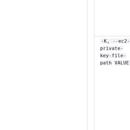
-K, --ec2-
private-
key-file-
path
VALUE