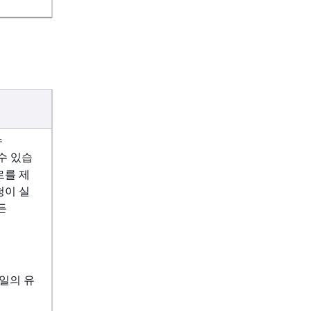
수
수 있습
로를 제
청이 실
든
파일의 유