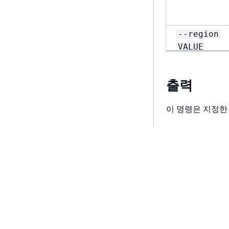
--region
VALUE
출력
이 명령은 지정한
Amazon Cloud
S, --
예제
secret-key
VALUE
요청 예제
이 예는 my-al