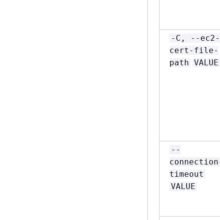
-C, --ec2-
cert-file-
path
VALUE
--
connection
timeout
VALUE