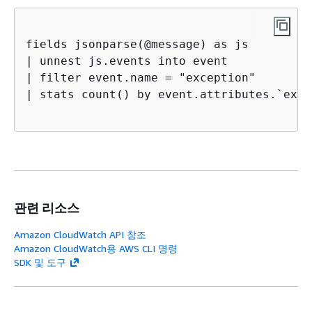
fields jsonparse(@message) as js

| unnest js.events into event 

| filter event.name = "exception"

| stats count() by event.attributes.`exce
관련 리소스
Amazon CloudWatch API 참조
Amazon CloudWatch용 AWS CLI 명령
SDK 및 도구