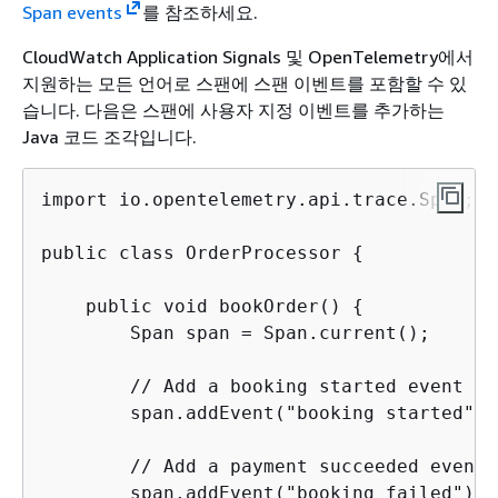
Span events
를 참조하세요.
CloudWatch Application Signals 및 OpenTelemetry에서
지원하는 모든 언어로 스팬에 스팬 이벤트를 포함할 수 있
습니다. 다음은 스팬에 사용자 지정 이벤트를 추가하는
Java 코드 조각입니다.
import io.opentelemetry.api.trace.Span;

public class OrderProcessor 
{
    public void bookOrder() 
{
        Span span = Span.current();

        // Add a booking started event

        span.addEvent("booking started");

        // Add a payment succeeded event 
        span.addEvent("booking failed");
