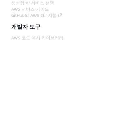
생성형 AI 서비스 선택
AWS 서비스 가이드
GitHub의 AWS CLI 지침
개발자 도구
AWS 코드 예시 라이브러리
AWS CLI
AWS Builder 센터
AWS 개발자 도구 블로그
유용한 링크
AWS 문서 MCP 서버 다운로드
AWS Console에 로그인
AWS re:Post
프라이버시
사이트 이용 약관
쿠키 기본 설
정
© 2026, Amazon Web Services, Inc. 또는 계열
사. All rights reserved.
한국어