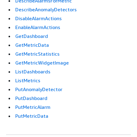
DescribeAlarmsForMetric
DescribeAnomalyDetectors
DisableAlarmActions
EnableAlarmActions
GetDashboard
GetMetricData
GetMetricStatistics
GetMetricWidgetImage
ListDashboards
ListMetrics
PutAnomalyDetector
PutDashboard
PutMetricAlarm
PutMetricData