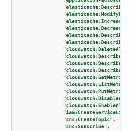
"application-autoscalin
"elasticache:DescribeRe
"elasticache:ModifyRepl
"elasticache:IncreaseRe
"elasticache:DecreaseRe
"elasticache:DescribeCa
"elasticache:DescribeCa
"cloudwatch:DeleteAlarm
"cloudwatch:DescribeAla
"cloudwatch:DescribeAla
"cloudwatch:DescribeAla
"cloudwatch:GetMetricSt
"cloudwatch:ListMetrics
"cloudwatch:PutMetricAl
"cloudwatch:DisableAlar
"cloudwatch:EnableAlarm
"iam:CreateServiceLinke
"sns:CreateTopic"
,

"sns:Subscribe"
,
