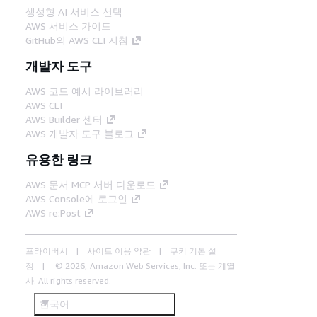
생성형 AI 서비스 선택
AWS 서비스 가이드
GitHub의 AWS CLI 지침
개발자 도구
AWS 코드 예시 라이브러리
AWS CLI
AWS Builder 센터
AWS 개발자 도구 블로그
유용한 링크
AWS 문서 MCP 서버 다운로드
AWS Console에 로그인
AWS re:Post
프라이버시
사이트 이용 약관
쿠키 기본 설
정
© 2026, Amazon Web Services, Inc. 또는 계열
사. All rights reserved.
한국어