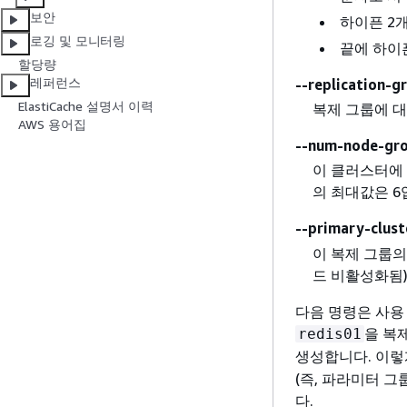
보안
하이픈 2
로깅 및 모니터링
끝에 하이
할당량
레퍼런스
--replication-g
ElastiCache 설명서 이력
복제 그룹에 대
AWS 용어집
--num-node-gr
이 클러스터에 
의 최대값은 6
--primary-clust
이 복제 그룹의 
드 비활성화됨
다음 명령은 사용 
을 복
redis01
생성합니다. 이렇
(즉, 파라미터 그
다.