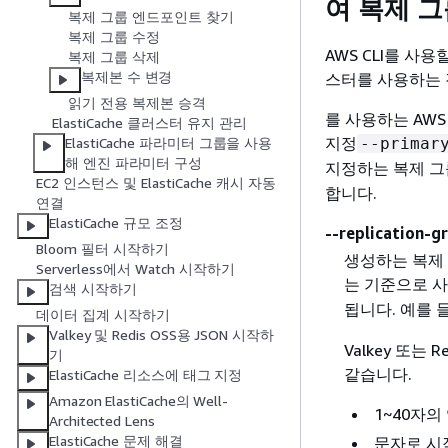
여 복제 그룹
복제 그룹 엔드포인트 찾기
복제 그룹 수정
AWS CLI를 사용
복제 그룹 삭제
복제본 수 변경
스터를 사용하는 
읽기 전용 복제본 승격
를 사용하는 AW
ElastiCache 클러스터 유지 관리
지정
--primar
ElastiCache 파라미터 그룹을 사용
해 엔진 파라미터 구성
지정하는 복제 
EC2 인스턴스 및 ElastiCache 캐시 자동
합니다.
연결
ElastiCache 규모 조정
--replication-g
Bloom 필터 시작하기
생성하는 복제
Serverless에서 Watch 시작하기
는 기준으로 
검색 시작하기
됩니다. 예를 
데이터 집계 시작하기
Valkey 및 Redis OSS용 JSON 시작하
Valkey 또는
기
같습니다.
ElastiCache 리소스에 태그 지정
Amazon ElastiCache의 Well-
1~40자
Architected Lens
ElastiCache 문제 해결
문자로 시