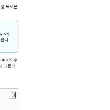
전용 복제본
본 5개
패합니
에 추
roup
복제 그룹에