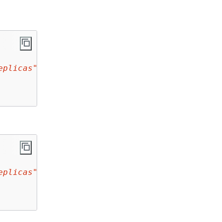
eplicas"
 \

eplicas"
 ^
