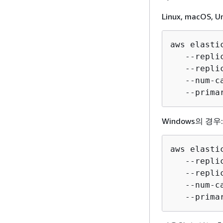
Linux, macOS, 
aws elasti
   --repli
   --repli
   --num-c
   --prima
Windows의 경우:
aws elasti
   --repli
   --repli
   --num-c
   --prima