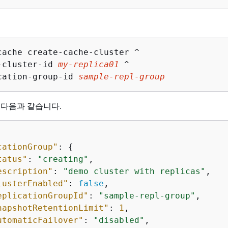
cache create-cache-cluster ^

-cluster-id 
my-replica01
 ^

cation-group-id 
sample-repl-group
 다음과 같습니다.
cationGroup"
: 
{
tatus"
: 
"creating"
,

escription"
: 
"demo cluster with replicas"
,

lusterEnabled"
: 
false
,

eplicationGroupId"
: 
"sample-repl-group"
,

napshotRetentionLimit"
: 
1
,

utomaticFailover"
: 
"disabled"
,
