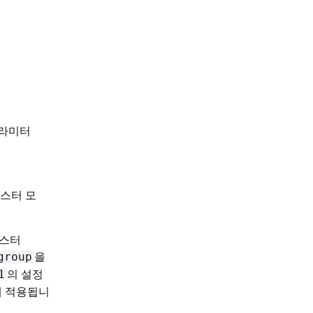
파라미터
러스터 모
러스터
을
group
의 설정
1
드에 적용됩니