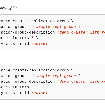
Unix의 경우:
cache create-replication-group \

cation-group-id 
sample-repl-group
 \

cation-group-description 
"demo cluster with r
ache-clusters 
3
 \

ry-cluster-id 
redis01
cache create-replication-group ^

cation-group-id 
sample-repl-group
 ^

cation-group-description 
"demo cluster with r
ache-clusters 
3
 ^

ry-cluster-id 
redis01