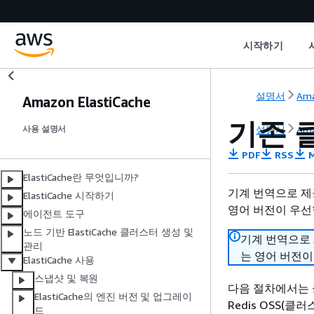
시작하기
설명서
Ama
Amazon ElastiCache
기존 
설명서
Ama
사용 설명서
PDF
RSS
M
ElastiCache란 무엇입니까?
기계 번역으로 제
ElastiCache 시작하기
영어 버전이 우선
에이전트 도구
노드 기반 ElastiCache 클러스터 생성 및
기계 번역으로
관리
는 영어 버전이
ElastiCache 사용
스냅샷 및 복원
다음 절차에서는 클
ElastiCache의 엔진 버전 및 업그레이
Redis OSS(
드