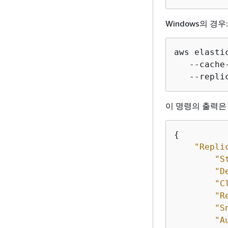
Windows의 경우:
aws elasti
   --cache
   --repli
이 명령의 출력은
{
"Repli
"S
"D
"C
"R
"S
"A