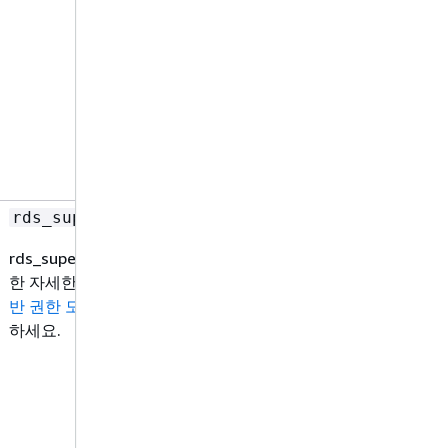
rds_superuser_role
rds_superuser_role에 대
한 자세한 정보는
역할 기
반 권한 모델
섹션을 참조
하세요.