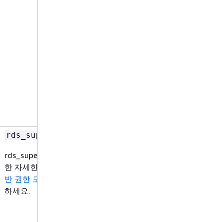
rds_superuser_role
rds_superuser_role에 대
한 자세한 정보는
역할 기
반 권한 모델
섹션을 참조
하세요.