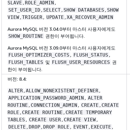
,
,
SLAVE
ROLE_ADMIN
,
,
,
SET_USER_ID
SELECT
SHOW DATABASES
SHOW
,
,
,
VIEW
TRIGGER
UPDATE
XA_RECOVER_ADMIN
Aurora MySQL 버전 3.04.0부터 마스터 사용자에게도
권한이 부여됩니다.
SHOW_ROUTINE
Aurora MySQL 버전 3.09.0부터 마스터 사용자에게도
,
,
FLUSH_OPTIMIZER_COSTS
FLUSH_STATUS
및
권
FLUSH_TABLES
FLUSH_USER_RESOURCES
한이 부여됩니다.
버전: 8.4:
,
,
ALTER
ALLOW_NONEXISTENT_DEFINER
,
APPLICATION_PASSWORD_ADMIN
ALTER
,
,
,
ROUTINE
CONNECTION_ADMIN
CREATE
CREATE
,
,
ROLE
CREATE ROUTINE
CREATE TEMPORARY
,
,
,
TABLES
CREATE USER
CREATE VIEW
,
,
,
,
,
DELETE
DROP
DROP ROLE
EVENT
EXECUTE