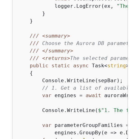
            logger.LogError(ex, 
"There 
        }

    }

///
<summary>
///
 Choose the Aurora DB parameter 
///
</summary>
///
<returns>
The selected parameter
public
static
async
 Task<
string
> 
Ch
{
        Console.WriteLine(sepBar);

// 1. Get a list of available e
var
 engines = 
await
 auroraWrapp
        Console.WriteLine(
$"1. The foll
var
 parameterGroupFamilies =

            engines.GroupBy(e => e.DBPa