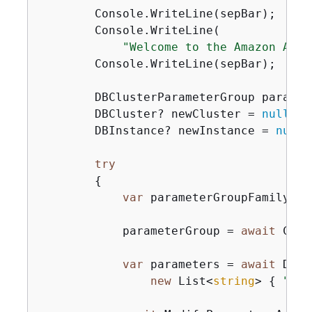
        Console.WriteLine(sepBar);

        Console.WriteLine(

"Welcome to the Amazon Auro
        Console.WriteLine(sepBar);

        DBClusterParameterGroup paramet
        DBCluster? newCluster = 
null
;

        DBInstance? newInstance = 
null
;

try
{
var
 parameterGroupFamily = 
            parameterGroup = 
await
 Crea
var
 parameters = 
await
 Desc
new
 List<
string
> 
{
"aut