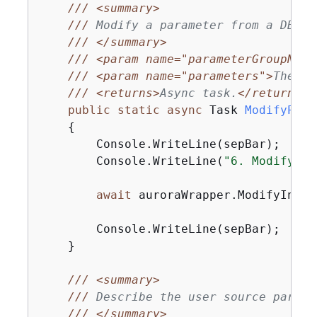
///
<summary>
///
 Modify a parameter from a DBPar
///
</summary>
///
<param name="parameterGroupName
///
<param name="parameters">
The pa
///
<returns>
Async task.
</returns>
public
static
async
 Task 
ModifyPara
{
        Console.WriteLine(sepBar);

        Console.WriteLine(
"6. Modify so
await
 auroraWrapper.ModifyInteg
        Console.WriteLine(sepBar);

    }

///
<summary>
///
 Describe the user source parame
///
</summary>