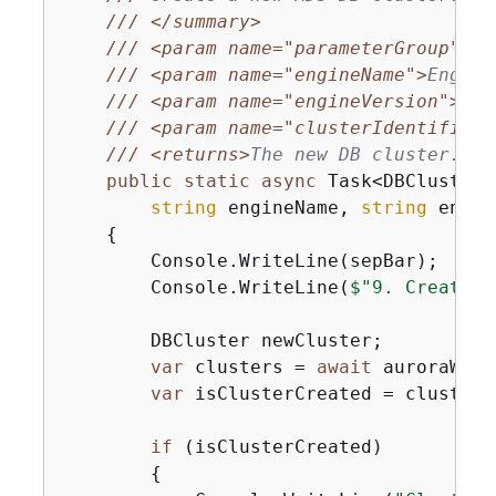
///
</summary>
///
<param name="parameterGroup">
Pa
///
<param name="engineName">
Engine
///
<param name="engineVersion">
Eng
///
<param name="clusterIdentifier"
///
<returns>
The new DB cluster.
</r
public
static
async
 Task<DBCluster?
string
 engineName, 
string
 engin
{
        Console.WriteLine(sepBar);

        Console.WriteLine(
$"9. Create a
        DBCluster newCluster;

var
 clusters = 
await
 auroraWrap
var
 isClusterCreated = clusters
if
 (isClusterCreated)

{