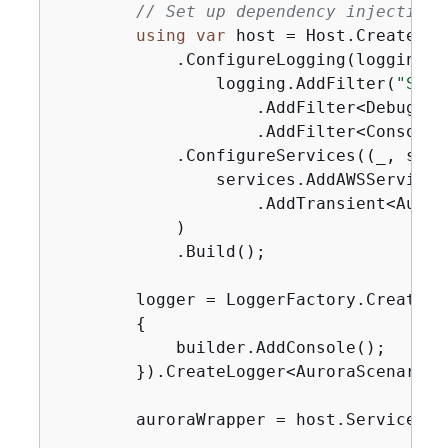
// Set up dependency injection 
using
var
 host = Host.CreateDef
            .ConfigureLogging(logging =>
                logging.AddFilter(
"Syst
                    .AddFilter<DebugLog
                    .AddFilter<ConsoleL
            .ConfigureServices((_, servi
                services.AddAWSService<
                    .AddTransient<Aurora
            )

            .Build();

        logger = LoggerFactory.Create(bu
{
            builder.AddConsole();

        }).CreateLogger<AuroraScenario>(
        auroraWrapper = host.Services.G