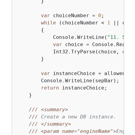
        }

var
 choiceNumber = 
0
;

while
 (choiceNumber < 
1
 || choi
{
            Console.WriteLine(
"11. Sele
var
 choice = Console.ReadLin
            Int32.TryParse(choice, 
out
 
        }

var
 instanceChoice = allowedIns
        Console.WriteLine(sepBar);

return
 instanceChoice;

    }

///
<summary>
///
 Create a new DB instance.
///
</summary>
///
<param name="engineName">
Engine