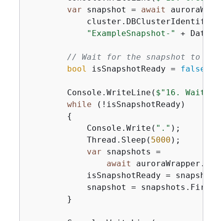
var
 snapshot = 
await
 auroraWrap
            cluster.DBClusterIdentifier,
"ExampleSnapshot-"
 + DateTi
// Wait for the snapshot to be 
bool
 isSnapshotReady = 
false
;

        Console.WriteLine(
$"16. Waiting
while
 (!isSnapshotReady)

{
            Console.Write(
"."
);

            Thread.Sleep(
5000
);

var
 snapshots =

await
 auroraWrapper.Des
            isSnapshotReady = snapshots
            snapshot = snapshots.First()
        }
