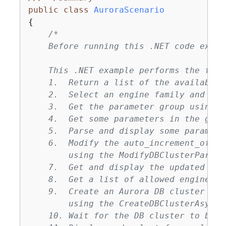
public
class
AuroraScenario
{
/*

    Before running this .NET code examp
    This .NET example performs the foll
    1.  Return a list of the available 
    2.  Select an engine family and cre
    3.  Get the parameter group using t
    4.  Get some parameters in the grou
    5.  Parse and display some paramete
    6.  Modify the auto_increment_offse
        using the ModifyDBClusterParame
    7.  Get and display the updated par
    8.  Get a list of allowed engine ve
    9.  Create an Aurora DB cluster tha
        using the CreateDBClusterAsync m
    10. Wait for the DB cluster to be r