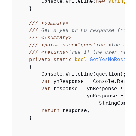
        Console.WriteLine(
new
string
(
'-
    }

///
<summary>
///
 Get a yes or no response from t
///
</summary>
///
<param name="question">
The ques
///
<returns>
True if the user respo
private
static
bool
GetYesNoRespons
{
        Console.WriteLine(question);

var
 ynResponse = Console.ReadLin
var
 response = ynResponse != 
nu
                       ynResponse.Equal
                           StringCompar
return
 response;

    }
