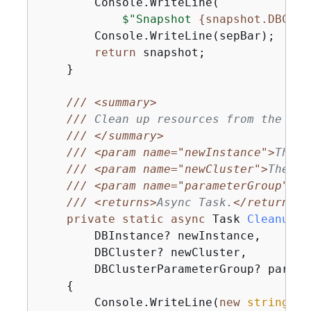
        Console.WriteLine(

$"Snapshot 
{
snapshot.DBClus
        Console.WriteLine(sepBar);

return
 snapshot;

    }

///
<summary>
///
 Clean up resources from the sce
///
</summary>
///
<param name="newInstance">
The i
///
<param name="newCluster">
The cl
///
<param name="parameterGroup">
Th
///
<returns>
Async Task.
</returns>
private
static
async
 Task 
CleanupRe
        DBInstance? newInstance,

        DBCluster? newCluster,

        DBClusterParameterGroup? parame
{
        Console.WriteLine(
new
string
(
'-