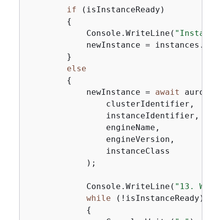
if
 (isInstanceReady)

{
            Console.WriteLine(
"Instance
            newInstance = instances.Fir
        }

else
{
            newInstance = 
await
 auroraW
                clusterIdentifier,

                instanceIdentifier,

                engineName,

                engineVersion,

                instanceClass

            );

            Console.WriteLine(
"13. Wait
while
 (!isInstanceReady)

{