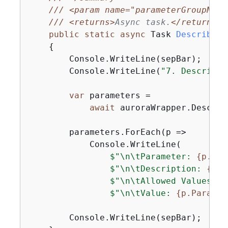
///
<param name="parameterGroupName
///
<returns>
Async task.
</returns>
public
static
async
 Task 
DescribeUs
{
        Console.WriteLine(sepBar);

        Console.WriteLine(
"7. Describe 
var
 parameters =

await
 auroraWrapper.Describ
        parameters.ForEach(p =>

            Console.WriteLine(

$"\n\tParameter: 
{
p.Par
$"\n\tDescription: 
{
p.D
$"\n\tAllowed Values: 
{
$"\n\tValue: 
{
p.Paramet
        Console.WriteLine(sepBar);
