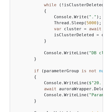
while
 (!isClusterDeleted)

{
                Console.Write(
"."
);

                Thread.Sleep(
5000
);

var
 cluster = 
await
 aur
                isClusterDeleted = clus
            }

            Console.WriteLine(
"DB clust
        }

if
 (parameterGroup 
is
not
null
 
{
            Console.WriteLine(
$"20. Del
await
 auroraWrapper.DeleteC
            Console.WriteLine(
"Paramete
        }
