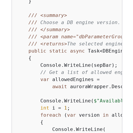
    }

///
<summary>
///
 Choose a DB engine version.
///
</summary>
///
<param name="dbParameterGroupFa
///
<returns>
The selected engine ve
public
static
async
 Task<DBEngineVe
{
        Console.WriteLine(sepBar);

// Get a list of allowed engine
var
 allowedEngines =

await
 auroraWrapper.Describ
        Console.WriteLine(
$"Available D
int
 i = 
1
;

foreach
 (
var
 version 
in
 allowed
{
            Console.WriteLine(
