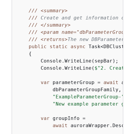
///
<summary>
///
 Create and get information on a
///
</summary>
///
<param name="dbParameterGroupFa
///
<returns>
The new DBParameterGro
public
static
async
 Task<DBClusterP
{
        Console.WriteLine(sepBar);

        Console.WriteLine(
$"2. Create n
var
 parameterGroup = 
await
 auro
            dbParameterGroupFamily,

"ExampleParameterGroup-"
 + 
"New example parameter grou
var
 groupInfo =

await
 auroraWrapper.Describ