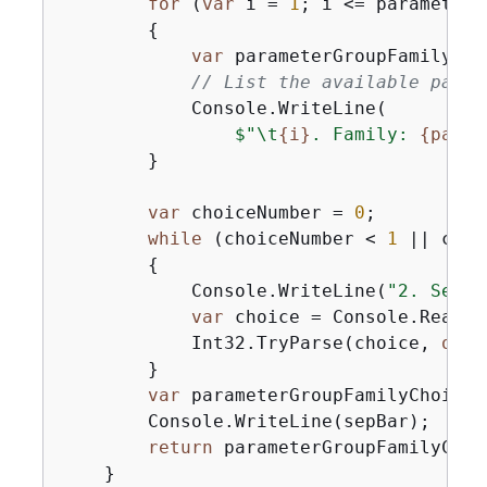
for
 (
var
 i = 
1
; i <= parameterG
{
var
 parameterGroupFamily = 
// List the available param
            Console.WriteLine(

$"\t
{
i}
. Family: 
{
param
        }

var
 choiceNumber = 
0
;

while
 (choiceNumber < 
1
 || choi
{
            Console.WriteLine(
"2. Selec
var
 choice = Console.ReadLin
            Int32.TryParse(choice, 
out
 
        }

var
 parameterGroupFamilyChoice 
        Console.WriteLine(sepBar);

return
 parameterGroupFamilyChoic
    }
