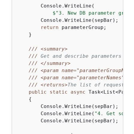
        Console.WriteLine(

$"3. New DB parameter group
        Console.WriteLine(sepBar);

return
 parameterGroup;

    }

///
<summary>
///
 Get and describe parameters fro
///
</summary>
///
<param name="parameterGroupName
///
<param name="parameterNames">
Op
///
<returns>
The list of requested 
public
static
async
 Task<List<Param
{
        Console.WriteLine(sepBar);

        Console.WriteLine(
"4. Get some 
        Console.WriteLine(sepBar);
