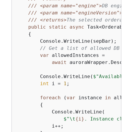
///
<param name="engine">
DB engine 
///
<param name="engineVersion">
DB 
///
<returns>
The selected orderable
public
static
async
 Task<OrderableD
{
        Console.WriteLine(sepBar);

// Get a list of allowed DB ins
var
 allowedInstances =

await
 auroraWrapper.Describ
        Console.WriteLine(
$"Available D
int
 i = 
1
;

foreach
 (
var
 instance 
in
 allowe
{
            Console.WriteLine(

$"\t
{
i}
. Instance class
            i++;
