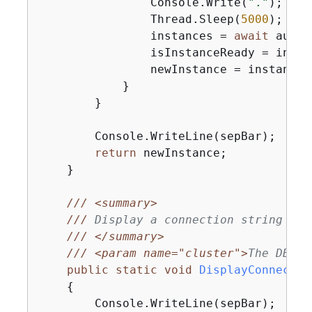
                Console.Write(
"."
);

                Thread.Sleep(
5000
);

                instances = 
await
 auror
                isInstanceReady = insta
                newInstance = instances.
            }

        }

        Console.WriteLine(sepBar);

return
 newInstance;

    }

///
<summary>
///
 Display a connection string for
///
</summary>
///
<param name="cluster">
The DB cl
public
static
void
DisplayConnectio
{
        Console.WriteLine(sepBar);
