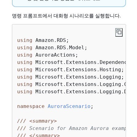
명령 프롬프트에서 대화형 시나리오를 실행합니다.
using
using
using
using
using
using
using
using
 Microsoft.Extensions.Logging.Debug
namespace
AuroraScenario
;

///
<summary>
///
 Scenario for Amazon Aurora examples
///
</summary>