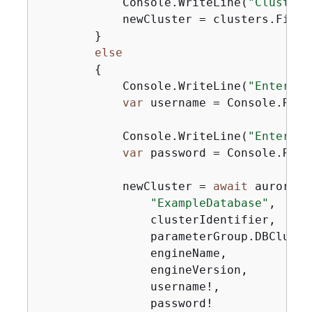
            Console.WriteLine(
"Cluster 
            newCluster = clusters.First
        }

else
{
            Console.WriteLine(
"Enter an
var
 username = Console.ReadL
            Console.WriteLine(
"Enter an
var
 password = Console.ReadL
            newCluster = 
await
 auroraWr
"ExampleDatabase"
,

                clusterIdentifier,

                parameterGroup.DBCluste
                engineName,

                engineVersion,

                username!,

                password!
