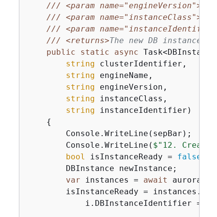
///
<param name="engineVersion">
Eng
///
<param name="instanceClass">
Ins
///
<param name="instanceIdentifier
///
<returns>
The new DB instance.
</
public
static
async
 Task<DBInstance
string
 clusterIdentifier,

string
 engineName,

string
 engineVersion,

string
 instanceClass,

string
 instanceIdentifier)

{
        Console.WriteLine(sepBar);

        Console.WriteLine(
$"12. Create 
bool
 isInstanceReady = 
false
;

        DBInstance newInstance;

var
 instances = 
await
 auroraWra
        isInstanceReady = instances.Fir
            i.DBInstanceIdentifier == i