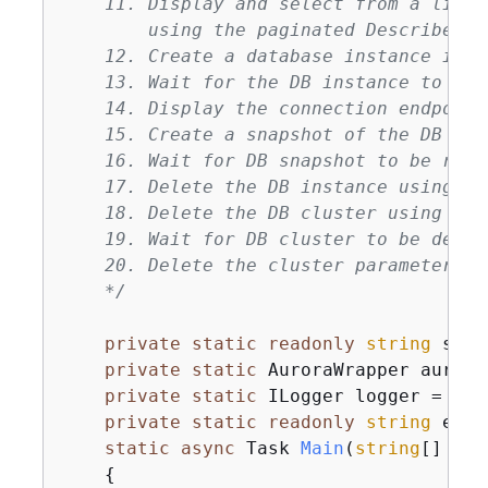
    11. Display and select from a list 
        using the paginated DescribeOrd
    12. Create a database instance in t
    13. Wait for the DB instance to be 
    14. Display the connection endpoint
    15. Create a snapshot of the DB clu
    16. Wait for DB snapshot to be read
    17. Delete the DB instance using th
    18. Delete the DB cluster using the
    19. Wait for DB cluster to be delet
    20. Delete the cluster parameter gr
    */
private
static
readonly
string
 sepB
private
static
 AuroraWrapper aurora
private
static
 ILogger logger = 
nul
private
static
readonly
string
 engi
static
async
 Task 
Main
(
string
[] arg
{