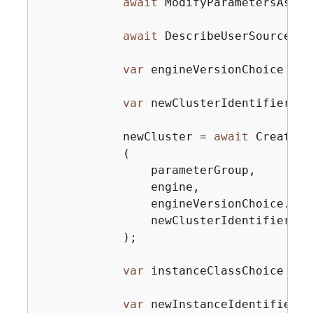
await
 ModifyParametersAsync
await
 DescribeUserSourcePar
var
 engineVersionChoice = 
a
var
 newClusterIdentifier = 
            newCluster = 
await
 CreateNe
            (

                parameterGroup,

                engine,

                engineVersionChoice.Engi
                newClusterIdentifier

            );

var
 instanceClassChoice = 
a
var
 newInstanceIdentifier =