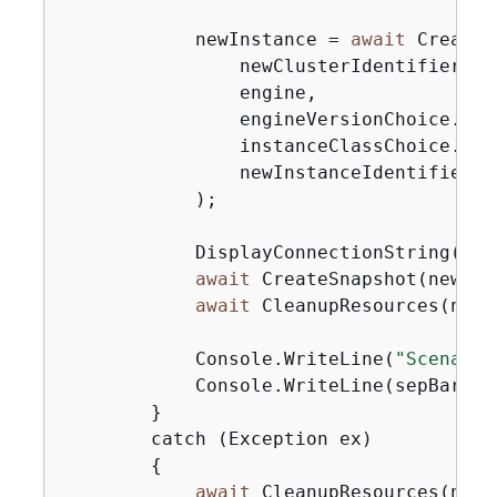
            newInstance = 
await
 CreateN
                newClusterIdentifier,

                engine,

                engineVersionChoice.Engi
                instanceClassChoice.DBI
                newInstanceIdentifier

            );

            DisplayConnectionString(newC
await
 CreateSnapshot(newClu
await
 CleanupResources(newI
            Console.WriteLine(
"Scenario
            Console.WriteLine(sepBar);

        }

        catch (Exception ex)

{
await
 CleanupResources(newI