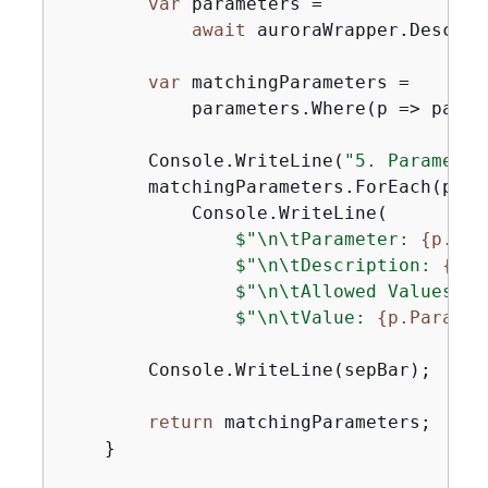
var
 parameters =

await
 auroraWrapper.Describ
var
 matchingParameters =

            parameters.Where(p => param
        Console.WriteLine(
"5. Parameter
        matchingParameters.ForEach(p =>

            Console.WriteLine(

$"\n\tParameter: 
{
p.Par
$"\n\tDescription: 
{
p.D
$"\n\tAllowed Values: 
{
$"\n\tValue: 
{
p.Paramet
        Console.WriteLine(sepBar);

return
 matchingParameters;

    }
