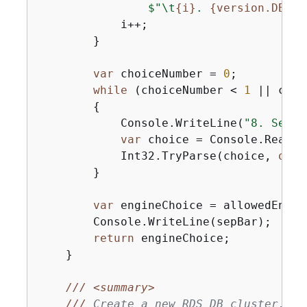
$"\t
{
i}
. 
{
version.DBEng
            i++;

        }

var
 choiceNumber = 
0
;

while
 (choiceNumber < 
1
 || choi
{
            Console.WriteLine(
"8. Selec
var
 choice = Console.ReadLin
            Int32.TryParse(choice, 
out
 
        }

var
 engineChoice = allowedEngin
        Console.WriteLine(sepBar);

return
 engineChoice;

    }

///
<summary>
///
 Create a new RDS DB cluster.