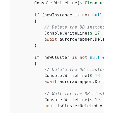
        Console.WriteLine(
$"Clean up re
if
 (newInstance 
is
not
null
 && 
{
// Delete the DB instance.
            Console.WriteLine(
$"17. Del
await
 auroraWrapper.DeleteD
        }

if
 (newCluster 
is
not
null
 && G
{
// Delete the DB cluster.
            Console.WriteLine(
$"18. Del
await
 auroraWrapper.DeleteD
// Wait for the DB cluster 
            Console.WriteLine(
$"19. Wai
bool
 isClusterDeleted = 
fal