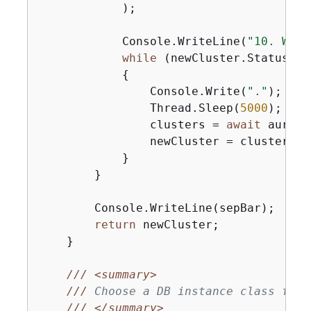
            );

            Console.WriteLine(
"10. Wait
while
 (newCluster.Status !=
{
                Console.Write(
"."
);

                Thread.Sleep(
5000
);

                clusters = 
await
 aurora
                newCluster = clusters.Fi
            }

        }

        Console.WriteLine(sepBar);

return
 newCluster;

    }

///
<summary>
///
 Choose a DB instance class for 
///
</summary>