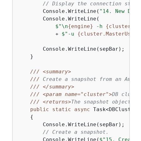
// Display the connection strin
        Console.WriteLine(
"14. New DB c
        Console.WriteLine(

$"\n
{
engine}
 -h 
{
cluster.En
            + 
$"-u 
{
cluster.MasterUsern
        Console.WriteLine(sepBar);

    }

///
<summary>
///
 Create a snapshot from an Amazo
///
</summary>
///
<param name="cluster">
DB cluste
///
<returns>
The snapshot object.
</
public
static
async
 Task<DBClusterS
{
        Console.WriteLine(sepBar);

// Create a snapshot.
        Console.WriteLine(
$"15. Creatin