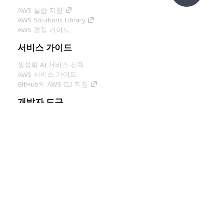
AWS 실습 지침
AWS Solutions Library
AWS 결정 가이드
서비스 가이드
생성형 AI 서비스 선택
AWS 서비스 가이드
GitHub의 AWS CLI 지침
개발자 도구
AWS 코드 예시 라이브러리
AWS CLI
AWS Builder 센터
AWS 개발자 도구 블로그
유용한 링크
AWS 문서 MCP 서버 다운로드
AWS Console에 로그인
AWS re:Post