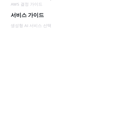
AWS 결정 가이드
서비스 가이드
생성형 AI 서비스 선택
AWS 서비스 가이드
GitHub의 AWS CLI 지침
개발자 도구
AWS 코드 예시 라이브러리
AWS CLI
AWS Builder 센터
AWS 개발자 도구 블로그
유용한 링크
AWS 문서 MCP 서버 다운로드
AWS Console에 로그인
AWS re:Post
프라이버시
사이트 이용 약관
쿠키 기본 설
정
© 2026, Amazon Web Services, Inc. 또는 계열