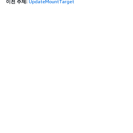
이전 주제:
UpdateMountTarget