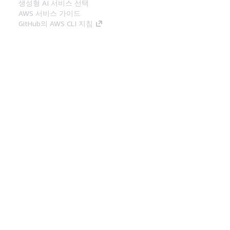
생성형 AI 서비스 선택
AWS 서비스 가이드
GitHub의 AWS CLI 지침
개발자 도구
AWS 코드 예시 라이브러리
AWS CLI
AWS Builder 센터
AWS 개발자 도구 블로그
유용한 링크
AWS 문서 MCP 서버 다운로드
AWS Console에 로그인
AWS re:Post
프라이버시
사이트 이용 약관
쿠키 기본 설
정
© 2026, Amazon Web Services, Inc. 또는 계열
사. All rights reserved.
한국어