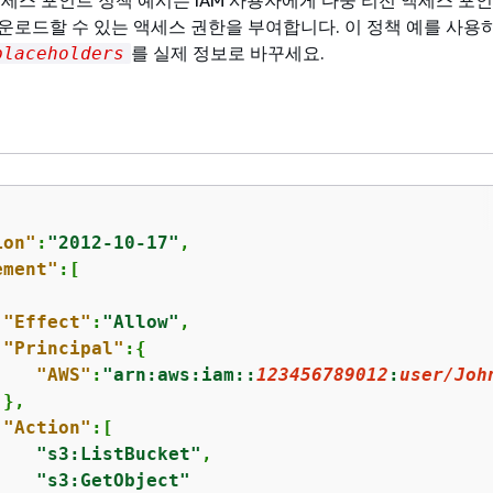
운로드할 수 있는 액세스 권한을 부여합니다. 이 정책 예를 사용
를 실제 정보로 바꾸세요.
placeholders
ion"
:
"2012-10-17"
,

ement"
:[

"Effect"
:
"Allow"
,

"Principal"
:
{
"AWS"
:
"arn:aws:iam::
123456789012
:
user/Joh
},

"Action"
:[

"s3:ListBucket"
,

"s3:GetObject"