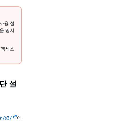
사용 설
을 명시
 액세스
단 설
om/s3/
에