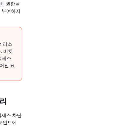
권한을
ct
을 부여하지
n 리소
. 버킷
액세스
어진 요
관리
액세스 차단
 포인트에