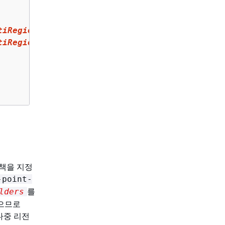
tiRegionAccessPoint_alias
"
,

tiRegionAccessPoint_alias
/object/*"
 정책을 지정
-point-
를
lders
있으므로
다중 리전