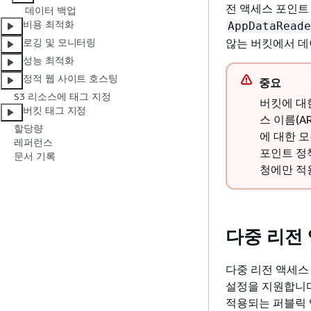
전 액세스 포인트
데이터 백업
비용 최적화
AppDataReade
않는 버킷에서 데
로깅 및 모니터링
성능 최적화
정적 웹 사이트 호스팅
중요
S3 리소스에 태그 지정
버킷에 대
버킷 태그 지정
스 이름(A
할당량
에 대한 
레퍼런스
포인트 정
문서 기록
청에만 적
다중 리전
다중 리전 액세스
설정을 지원합니다
적용되는 퍼블릭 