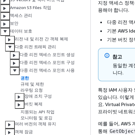
지정 액세스 정책
Amazon S3 Files 작업
용해야 합니다.
액세스 관리
다중 리전 액
보안
기본 AWS Ide
데이터 보호
리전 내 및 리전 간 객체 복제
기본 버킷 정
다중 리전 트래픽 관리
다중 리전 액세스 포인트 생성
참고
다중 리전 액세스 포인트 구성
동일한 계
다중 리전 액세스 포인트 사용
니다.
권한
규제 및 제한
특정 IAM 사용
라우팅 요청
장애 조치 구성
있습니다. 이렇게
요. Virtual 
버킷 복제
프라이빗 네트워크에
지원되는 API 작업
모니터링 및 로깅
예를 들어, AWS
여러 버전의 객체 유지
통해
GetObjec
객체 잠금