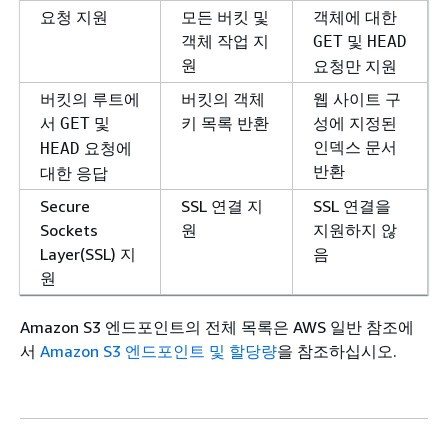
요청 지원
모든 버킷 및
객체에 대한
객체 작업 지
및
GET
HEAD
원
요청만 지원
버킷의 루트에
버킷의 객체
웹 사이트 구
서
및
키 목록 반환
성에 지정된
GET
인덱스 문서
요청에
HEAD
반환
대한 응답
Secure
SSL 연결 지
SSL 연결을
Sockets
원
지원하지 않
Layer(SSL) 지
음
원
Amazon S3 엔드포인트의 전체 목록은
AWS 일반 참조에
서
Amazon S3 엔드포인트 및 할당량
을 참조하십시오.