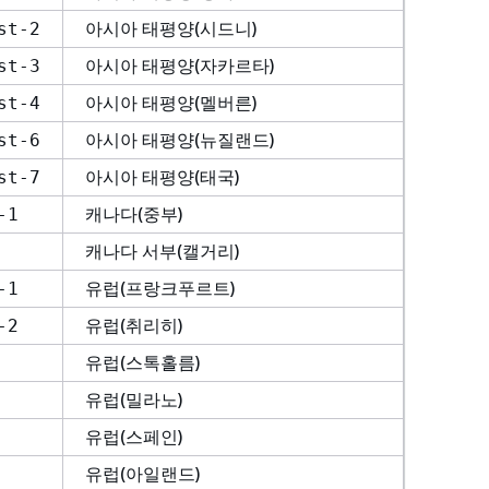
아시아 태평양(시드니)
st-2
아시아 태평양(자카르타)
st-3
아시아 태평양(멜버른)
st-4
아시아 태평양(뉴질랜드)
st-6
아시아 태평양(태국)
st-7
캐나다(중부)
-1
캐나다 서부(캘거리)
유럽(프랑크푸르트)
-1
유럽(취리히)
-2
유럽(스톡홀름)
유럽(밀라노)
유럽(스페인)
유럽(아일랜드)