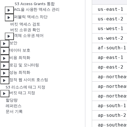
S3 Access Grants 통합
us-east-1
ACL을 사용한 액세스 관리
퍼블릭 액세스 차단
us-east-2
버킷 액세스 검토
us-west-1
버킷 소유권 확인
객체 소유권 제어
us-west-2
보안
af-south-1
데이터 보호
ap-east-1
비용 최적화
로깅 및 모니터링
ap-east-2
성능 최적화
ap-northea
정적 웹 사이트 호스팅
ap-northea
S3 리소스에 태그 지정
버킷 태그 지정
ap-northea
할당량
ap-south-1
레퍼런스
문서 기록
ap-south-2
ap-southea