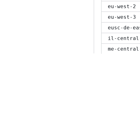
eu-west-2
eu-west-3
eusc-de-ea
il-central
me-central
me-south-1
mx-central
sa-east-1
us-gov-eas
us-gov-wes
다음 주제:
S3 Ac
이전 주제:
S3 A