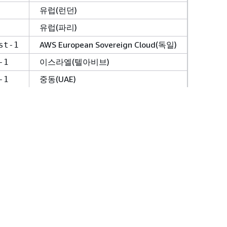
유럽(런던)
유럽(파리)
AWS European Sovereign Cloud(독일)
st-1
이스라엘(텔아비브)
-1
중동(UAE)
-1
중동(바레인)
멕시코(중부)
-1
남아메리카(상파울루)
AWS GovCloud (US-East)
t-1
AWS GovCloud (US-West)
t-1
cess Grants 통합
ccess Grants의 태그 관리