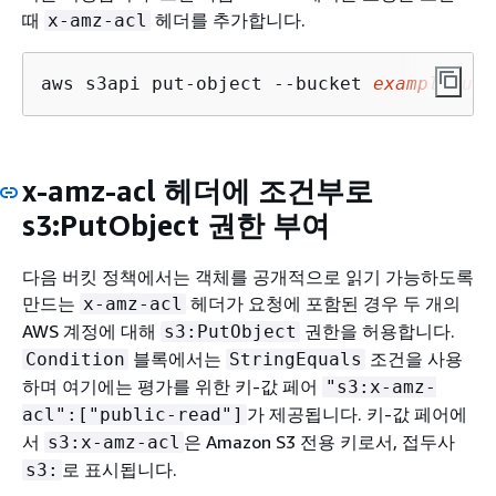
때
헤더를 추가합니다.
x-amz-acl
aws s3api put-object --bucket 
examplebuck
x-amz-acl 헤더에 조건부로
s3:PutObject 권한 부여
다음 버킷 정책에서는 객체를 공개적으로 읽기 가능하도록
만드는
헤더가 요청에 포함된 경우 두 개의
x-amz-acl
AWS 계정에 대해
권한을 허용합니다.
s3:PutObject
블록에서는
조건을 사용
Condition
StringEquals
하며 여기에는 평가를 위한 키-값 페어
"s3:x-amz-
가 제공됩니다. 키-값 페어에
acl":["public-read"]
서
은 Amazon S3 전용 키로서, 접두사
s3:x-amz-acl
로 표시됩니다.
s3: