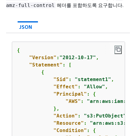
헤더를 포함하도록 요구합니다.
amz-full-control
JSON
{
"Version"
:
"2012-10-17"
,

"Statement"
: [

{
"Sid"
: 
"statement1"
,

"Effect"
: 
"Allow"
,

"Principal"
: 
{
"AWS"
: 
"arn:aws:iam::
11
            },

"Action"
: 
"s3:PutObject"
,

"Resource"
: 
"arn:aws:s3:::
a
"Condition"
: 
{