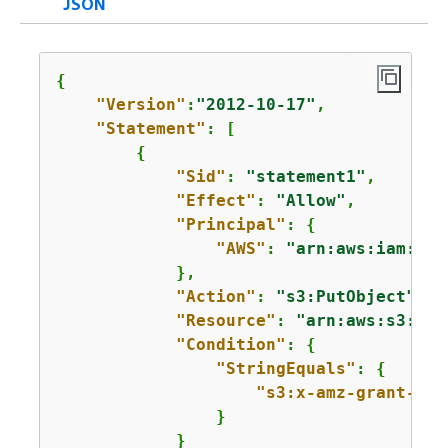
JSON
{
"Version"
:
"2012-10-17"
,

"Statement"
: [

{
"Sid"
: 
"statement1"
,

"Effect"
: 
"Allow"
,

"Principal"
: 
{
"AWS"
: 
"arn:aws:iam::
11
            },

"Action"
: 
"s3:PutObject"
,

"Resource"
: 
"arn:aws:s3:::
a
"Condition"
: 
{
"StringEquals"
: 
{
"s3:x-amz-grant-ful
                }

            }
