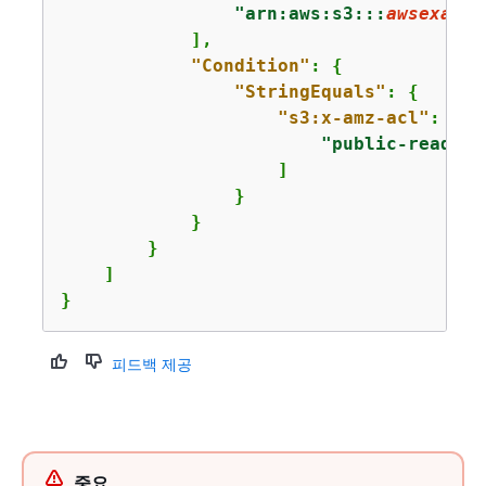
"arn:aws:s3:::
awsexampl
            ],

"Condition"
: 
{
"StringEquals"
: 
{
"s3:x-amz-acl"
: [

"public-read"
                    ]

                }

            }

        }

    ]

}
피드백 제공
중요