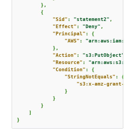
        },

{
"Sid"
: 
"statement2"
,

"Effect"
: 
"Deny"
,

"Principal"
: 
{
"AWS"
: 
"arn:aws:iam::
11
            },

"Action"
: 
"s3:PutObject"
,

"Resource"
: 
"arn:aws:s3:::
a
"Condition"
: 
{
"StringNotEquals"
: 
{
"s3:x-amz-grant-ful
                }

            }

        }

    ]

}