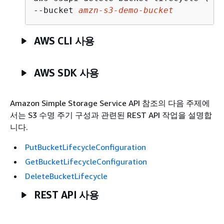
--bucket 
amzn-s3-demo-bucket
AWS CLI 사용
AWS SDK 사용
Amazon Simple Storage Service API 참조의 다음 주제에
서는 S3 수명 주기 구성과 관련된 REST API 작업을 설명합
니다.
PutBucketLifecycleConfiguration
GetBucketLifecycleConfiguration
DeleteBucketLifecycle
REST API 사용