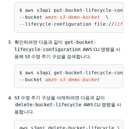
$ 
aws s3api put-bucket-lifecycle-confi
--bucket 
amzn-s3-demo-bucket
  \

--lifecycle-configuration file://
lifec
확인하려면 다음과 같이
get-bucket-
AWS CLI 명령을 사
lifecycle-configuration
용해 S3 수명 주기 구성을 검색합니다.
$ 
aws s3api get-bucket-lifecycle-confi
--bucket 
amzn-s3-demo-bucket
S3 수명 주기 구성을 삭제하려면 다음과 같이
AWS CLI 명령을 사
delete-bucket-lifecycle
용합니다.
aws s3api delete-bucket-lifecycle \
