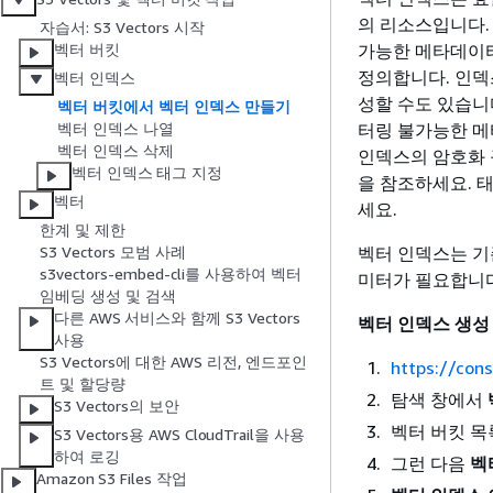
의 리소스입니다.
자습서: S3 Vectors 시작
가능한 메타데이터
벡터 버킷
정의합니다. 인덱
벡터 인덱스
성할 수도 있습니다
벡터 버킷에서 벡터 인덱스 만들기
터링 불가능한 메
벡터 인덱스 나열
벡터 인덱스 삭제
인덱스의 암호화 
벡터 인덱스 태그 지정
을 참조하세요. 
벡터
세요.
한계 및 제한
벡터 인덱스는 기
S3 Vectors 모범 사례
s3vectors-embed-cli를 사용하여 벡터
미터가 필요합니다
임베딩 생성 및 검색
다른 AWS 서비스와 함께 S3 Vectors
벡터 인덱스 생성
사용
S3 Vectors에 대한 AWS 리전, 엔드포인
https://con
트 및 할당량
탐색 창에서
S3 Vectors의 보안
벡터 버킷 목
S3 Vectors용 AWS CloudTrail을 사용
하여 로깅
그런 다음
벡
Amazon S3 Files 작업