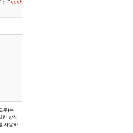
":["
nonFilterableKey1
"]}'

모두)는
일한 방식
를 사용하