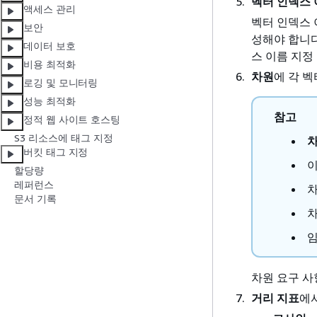
벡터 인덱스
액세스 관리
벡터 인덱스 
보안
성해야 합니다.
데이터 보호
스 이름 지정
비용 최적화
차원
에 각 
로깅 및 모니터링
성능 최적화
참고
정적 웹 사이트 호스팅
S3 리소스에 태그 지정
버킷 태그 지정
이
할당량
레퍼런스
차
문서 기록
차
임
차원 요구 사
거리 지표
에