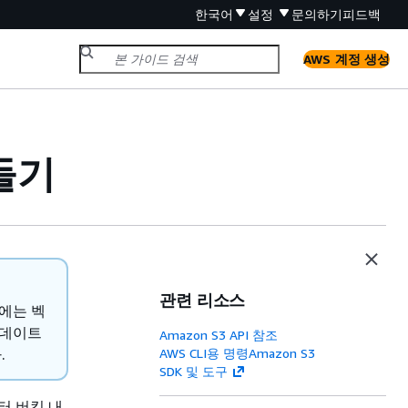
한국어
설정
문의하기
피드백
AWS 계정 생성
들기
관련 리소스
에는 벡
업데이트
Amazon S3 API 참조
.
AWS CLI용 명령Amazon S3
SDK 및 도구
터 버킷 내