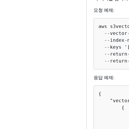
요청 예제:
aws s3vect
  --vector
  --index-
  --keys '
  --return-
  --return
응답 예제:
{
    "vector
{
           
          
          