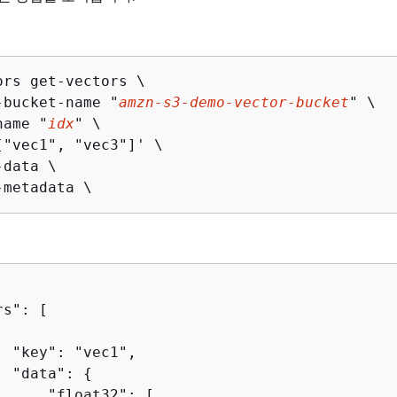
ors get-vectors \

-bucket-name "
amzn-s3-demo-vector-bucket
" \

name "
idx
" \

["vec1", "vec3"]' \

data \

-metadata \
s": [

 "key": "vec1",

  "data": 
{
      "float32": [
