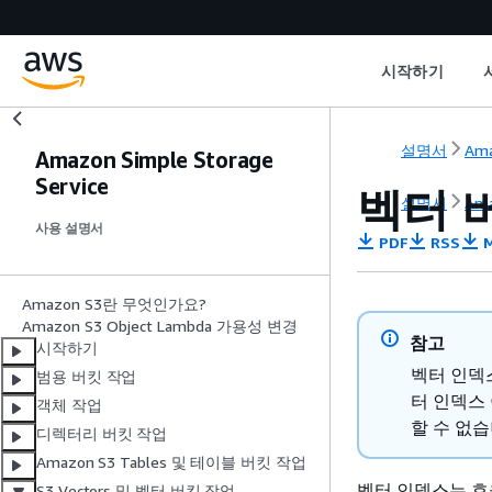
시작하기
설명서
Ama
Amazon Simple Storage
Service
벡터 
설명서
Ama
사용 설명서
PDF
RSS
M
Amazon S3란 무엇인가요?
Amazon S3 Object Lambda 가용성 변경
참고
시작하기
벡터 인덱
범용 버킷 작업
터 인덱스
객체 작업
할 수 없
디렉터리 버킷 작업
Amazon S3 Tables 및 테이블 버킷 작업
벡터 인덱스는 효
S3 Vectors 및 벡터 버킷 작업