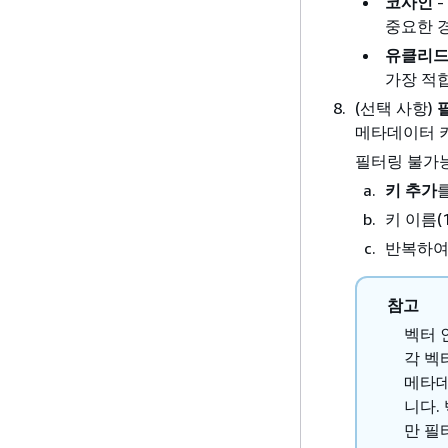
코사인
-
중요한 
유클리
가장 적
(선택 사항)
메타데이터 
필터링 불가능
키 추가
키 이름(
반복하여 
참고
벡터 
각 벡
메타데
니다.
만 필