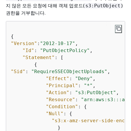
지 않은 모든 요청에 대해 객체 업로드(
)
s3:PutObject
권한을 거부합니다.
{
"Version"
:
"2012-10-17"
,                  
"Id"
: 
"PutObjectPolicy"
,  

"Statement"
: [  

{
"Sid"
: 
"RequireSSECObjectUploads"
,  

"Effect"
: 
"Deny"
,  

"Principal"
: 
"*"
,  

"Action"
: 
"s3:PutObject"
,  

"Resource"
: 
"arn:aws:s3:::amz
"Condition"
: 
{
"Null"
: 
{
"s3:x-amz-server-side-encry
                }  
