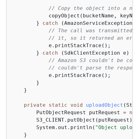
// Copy the object into a new
            copyObject(bucketName, keyNam
        } 
catch
 (AmazonServiceException e
// The call was transmitted s
// it, so it returned an erro
            e.printStackTrace();

        } 
catch
 (SdkClientException e) 
{
// Amazon S3 couldn't be cont
// couldn't parse the respons
            e.printStackTrace();

        }

    }

private
static
void
uploadObject
(Stri
        PutObjectRequest putRequest = 
new
        S3_CLIENT.putObject(putRequest);

        System.out.println(
"Object upload
    }
