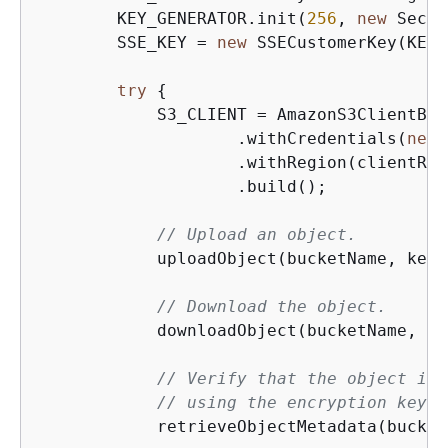
        KEY_GENERATOR.init(
256
, 
new
 Secur
        SSE_KEY = 
new
 SSECustomerKey(KEY_
try
{
            S3_CLIENT = AmazonS3ClientBui
                    .withCredentials(
new
 
                    .withRegion(clientRegi
                    .build();

// Upload an object.
            uploadObject(bucketName, keyN
// Download the object.
            downloadObject(bucketName, ke
// Verify that the object is 
// using the encryption key.
            retrieveObjectMetadata(bucket