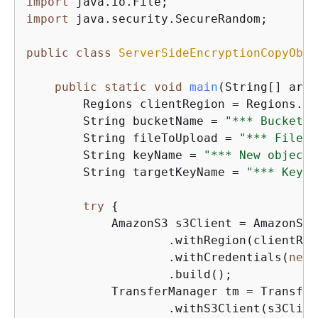
import
import
 java.security.SecureRandom;

public
class
ServerSideEncryptionCopyObje
public
static
void
main
(String[] args
        Regions clientRegion = Regions.DE
        String bucketName = 
"*** Bucket n
        String fileToUpload = 
"*** File p
        String keyName = 
"*** New object 
        String targetKeyName = 
"*** Key n
try
{
            AmazonS3 s3Client = AmazonS3C
                    .withRegion(clientRegi
                    .withCredentials(
new
 
                    .build();

            TransferManager tm = Transfer
                    .withS3Client(s3Client