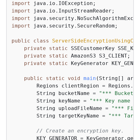
import
import
import
import
 java.security.SecureRandom;

public
class
ServerSideEncryptionUsingCli
private
static
 SSECustomerKey SSE_KEY;
private
static
 AmazonS3 S3_CLIENT;

private
static
 KeyGenerator KEY_GENER
public
static
void
main
(String[] args
        Regions clientRegion = Regions.DE
        String bucketName = 
"*** Bucket n
        String keyName = 
"*** Key name **
        String uploadFileName = 
"*** File
        String targetKeyName = 
"*** Targe
// Create an encryption key.
        KEY_GENERATOR = KeyGenerator.getI