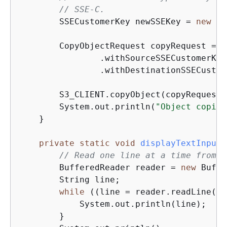
// SSE-C.
        SSECustomerKey newSSEKey = 
new
 SS
        CopyObjectRequest copyRequest = 
n
                .withSourceSSECustomerKey
                .withDestinationSSECustom
        S3_CLIENT.copyObject(copyRequest);
        System.out.println(
"Object copied
    }

private
static
void
displayTextInputS
// Read one line at a time from t
        BufferedReader reader = 
new
 Buffe
        String line;

while
 ((line = reader.readLine())
            System.out.println(line);

        }
