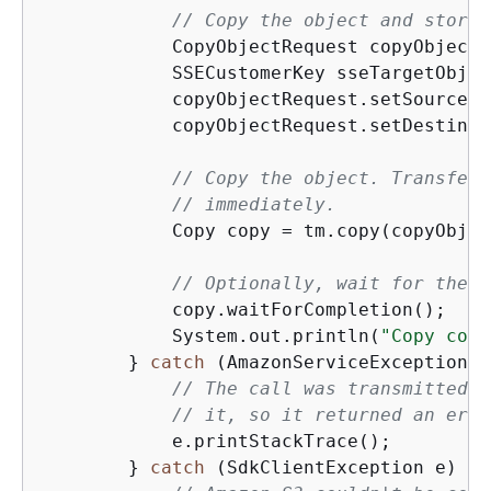
// Copy the object and store 
            CopyObjectRequest copyObjectR
            SSECustomerKey sseTargetObjec
            copyObjectRequest.setSourceSS
            copyObjectRequest.setDestinat
// Copy the object. TransferM
// immediately.
            Copy copy = tm.copy(copyObjec
// Optionally, wait for the u
            copy.waitForCompletion();

            System.out.println(
"Copy comp
        } 
catch
 (AmazonServiceException e
// The call was transmitted s
// it, so it returned an erro
            e.printStackTrace();

        } 
catch
 (SdkClientException e) 
{