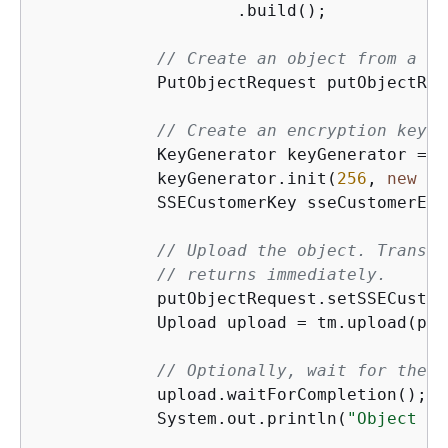
                    .build();

// Create an object from a fi
            PutObjectRequest putObjectReq
// Create an encryption key.
            KeyGenerator keyGenerator = K
            keyGenerator.init(
256
, 
new
 Se
            SSECustomerKey sseCustomerEnc
// Upload the object. Transfe
// returns immediately.
            putObjectRequest.setSSECustom
            Upload upload = tm.upload(put
// Optionally, wait for the u
            upload.waitForCompletion();

            System.out.println(
"Object cr