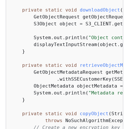
private
static
void
downloadObject
(St
        GetObjectRequest getObjectRequest
        S3Object object = S3_CLIENT.getOb
        System.out.println(
"Object conten
        displayTextInputStream(object.get
    }

private
static
void
retrieveObjectMet
        GetObjectMetadataRequest getMetad
                .withSSECustomerKey(SSE_KE
        ObjectMetadata objectMetadata = S
        System.out.println(
"Metadata retr
    }

private
static
void
copyObject
(String
throws
 NoSuchAlgorithmExcepti
// Create a new encryption key fo