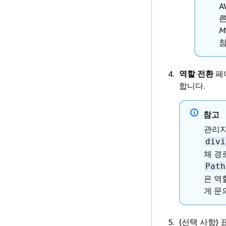
A
른
M
참
역할 전환
페이
합니다.
참고
관리자
divi
체 경
Path
은 역
게 문
(선택 사항)