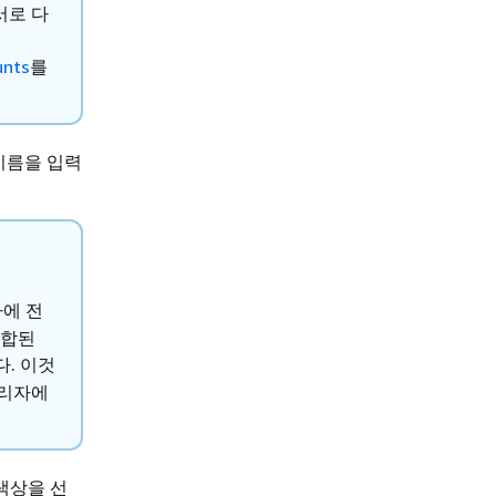
 서로 다
unts
를
이름을 입력
에 전
결합된
다. 이것
관리자에
색상을 선