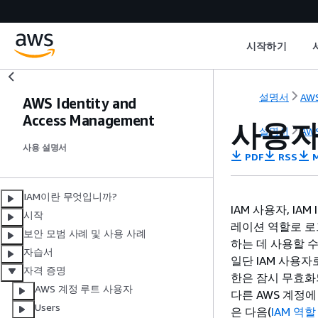
시작하기
설명서
AWS
AWS Identity and
Access Management
사용자
설명서
AWS
사용 설명서
PDF
RSS
M
IAM이란 무엇입니까?
IAM 사용자, IA
시작
레이션 역할로 로
보안 모범 사례 및 사용 사례
하는 데 사용할 
자습서
일단 IAM 사용자
자격 증명
한은 잠시 무효화
AWS 계정 루트 사용자
다른 AWS 계정에
Users
은 다음(
IAM 역할