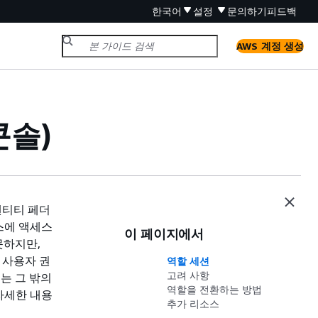
한국어
설정
문의하기
피드백
AWS 계정 생성
콘솔)
이덴티티 페더
스에 액세스
이 페이지에서
못하지만,
 사용자 권
역할 세션
고려 사항
는 그 밖의
역할을 전환하는 방법
 자세한 내용
추가 리소스