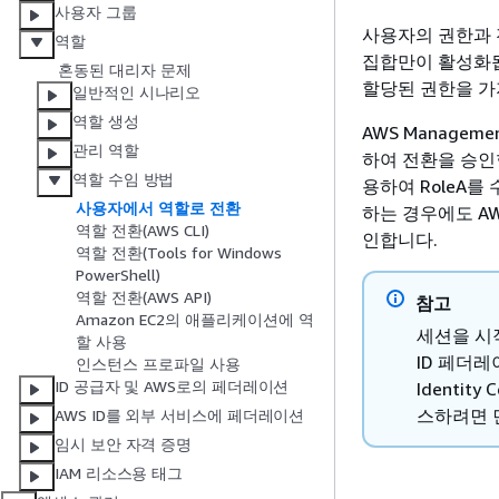
사용자 그룹
사용자의 권한과 
역할
집합만이 활성화됩
혼동된 대리자 문제
할당된 권한을 가
일반적인 시나리오
역할 생성
AWS Managem
관리 역할
하여 전환을 승인합
역할 수임 방법
용하여 RoleA를
사용자에서 역할로 전환
하는 경우에도 AW
역할 전환(AWS CLI)
인합니다.
역할 전환(Tools for Windows
PowerShell)
역할 전환(AWS API)
참고
Amazon EC2의 애플리케이션에 역
세션을 시작할
할 사용
ID 페더레
인스턴스 프로파일 사용
ID 공급자 및 AWS로의 페더레이션
Identi
스하려면 
AWS ID를 외부 서비스에 페더레이션
임시 보안 자격 증명
IAM 리소스용 태그