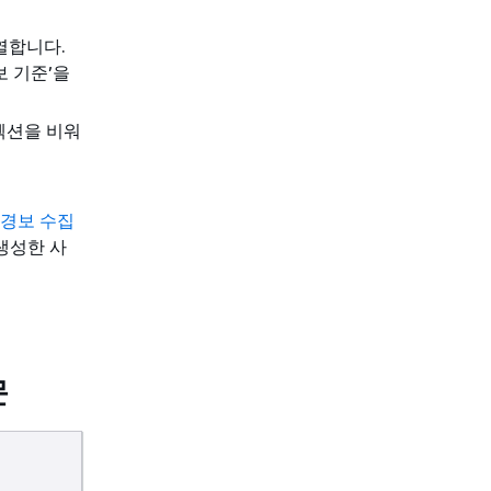
열합니다.
보 기준’을
이 섹션을 비워
서 경보 수집
생성한 사
문