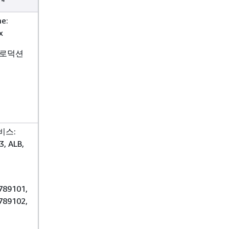
e:
x
프로덕션
비스:
3, ALB,
789101,
789102,