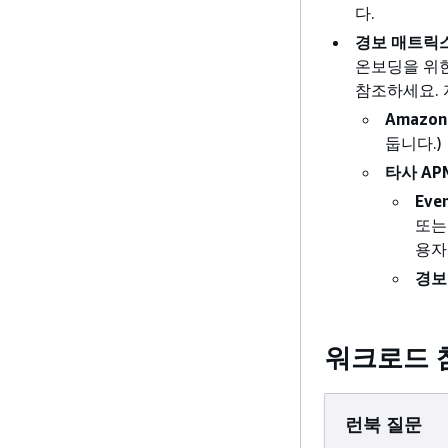
다.
경보 매트릭스
온보딩을 위한
참조하세요.
Amazon
둡니다.)
타사 AP
Eve
또
용자 
경보
워크로드 
런북 질문