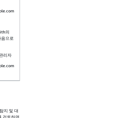
ple.com
mith의
다음으로
영 관리자
ple.com
탐지 및 대
를 검토하면