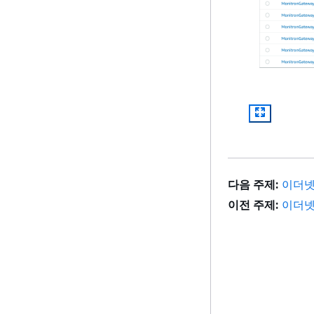
다음 주제:
이더넷
이전 주제:
이더넷