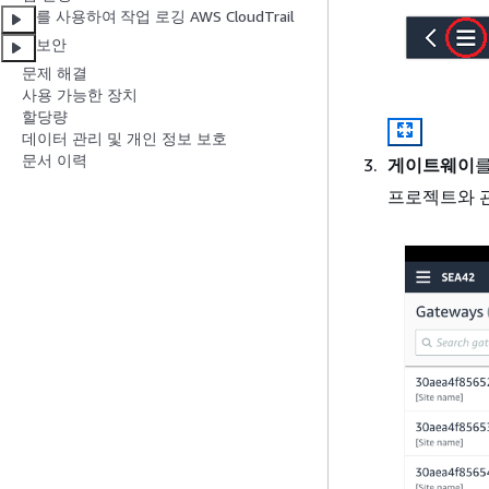
를 사용하여 작업 로깅 AWS CloudTrail
보안
문제 해결
사용 가능한 장치
할당량
데이터 관리 및 개인 정보 보호
문서 이력
게이트웨이
를
프로젝트와 