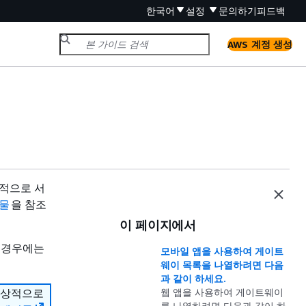
한국어
설정
문의하기
피드백
AWS 계정 생성
상적으로 서
물
을 참조
이 페이지에서
 경우에는
모바일 앱을 사용하여 게이트
웨이 목록을 나열하려면 다음
과 같이 하세요.
 정상적으로
웹 앱을 사용하여 게이트웨이
를 나열하려면 다음과 같이 하