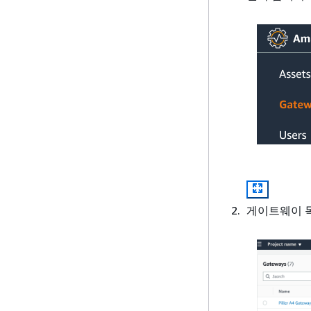
게이트웨이 