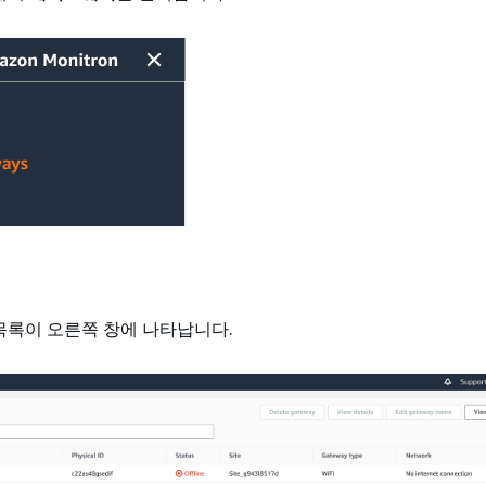
목록이 오른쪽 창에 나타납니다.