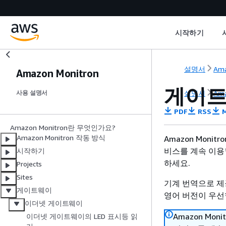
시작하기
설명서
Ama
Amazon Monitron
게이트
설명서
Ama
사용 설명서
PDF
RSS
M
Amazon Monitron란 무엇인가요?
Amazon Monitron 작동 방식
Amazon Mon
비스를 계속 이용할
시작하기
하세요.
Projects
Sites
기계 번역으로 제
게이트웨이
영어 버전이 우선
이더넷 게이트웨이
Amazon Mo
이더넷 게이트웨이의 LED 표시등 읽