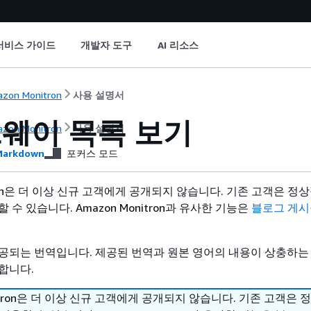
서비스 가이드
개발자 도구
AI 리소스
zon Monitron
사용 설명서
웨이 목록 보기
zon Monitron
사용 설명서
arkdown
포커스 모드
itron은 더 이상 신규 고객에게 공개되지 않습니다. 기존 고객은 정
 수 있습니다. Amazon Monitron과 유사한 기능은
블로그 게시
공되는 번역입니다. 제공된 번역과 원본 영어의 내용이 상충하는
합니다.
nitron은 더 이상 신규 고객에게 공개되지 않습니다. 기존 고객은