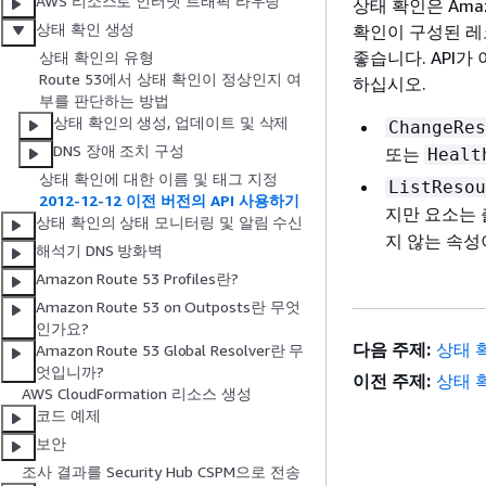
AWS 리소스로 인터넷 트래픽 라우팅
상태 확인은 Amaz
상태 확인 생성
확인이 구성된 레코
좋습니다. API
상태 확인의 유형
Route 53에서 상태 확인이 정상인지 여
하십시오.
부를 판단하는 방법
상태 확인의 생성, 업데이트 및 삭제
ChangeRes
DNS 장애 조치 구성
또는
Healt
상태 확인에 대한 이름 및 태그 지정
ListResou
2012-12-12 이전 버전의 API 사용하기
지만 요소는 
상태 확인의 상태 모니터링 및 알림 수신
지 않는 속성
해석기 DNS 방화벽
Amazon Route 53 Profiles란?
Amazon Route 53 on Outposts란 무엇
인가요?
다음 주제:
상태 
Amazon Route 53 Global Resolver란 무
엇입니까?
이전 주제:
상태 
AWS CloudFormation 리소스 생성
코드 예제
보안
조사 결과를 Security Hub CSPM으로 전송