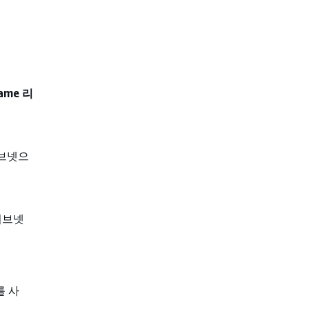
name 리
서브넷으
서브넷
를 사