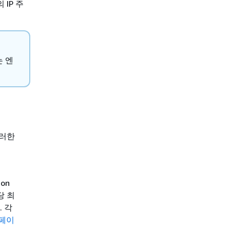
IP 주
는 엔
그러한
on
당 최
 각
 페이