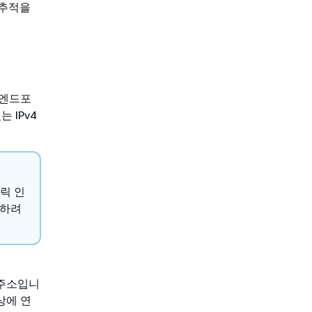
 추적을
택 엔드포
 IPv4
블릭 인
화하려
P 주소입니
상에 연