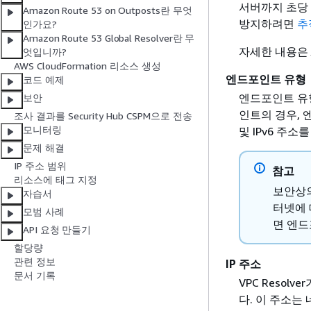
서버까지 초당 
Amazon Route 53 on Outposts란 무엇
방지하려면
추
인가요?
Amazon Route 53 Global Resolver란 무
자세한 내용은
엇입니까?
AWS CloudFormation 리소스 생성
엔드포인트 유형
코드 예제
엔드포인트 유형은
보안
인트의 경우, 
조사 결과를 Security Hub CSPM으로 전송
모니터링
및 IPv6 주소
문제 해결
IP 주소 범위
참고
리소스에 태그 지정
보안상의
자습서
터넷에 
모범 사례
면 엔드
API 요청 만들기
할당량
관련 정보
IP 주소
문서 기록
VPC Resol
다. 이 주소는 