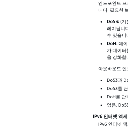
엔드포인트 프
니다. 필요한 
Do53:
(기
레이됩니다
수 있습니
DoH:
데이터
가 데이터
을 강화합
아웃바운드 엔
Do53과 
Do53를 
DoH를 
없음. Do
IPv6 인터넷 액
IPv6 인터