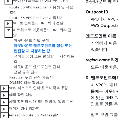
VPC와 네트워크 간 DNS 쿼리 해석
아웃바운드 엔드포
Route 53 VPC Resolver 가용성 및 규모
Outpost ID
조정
Route 53 VPC Resolver 시작하기
VPC에서 VPC
VPC로 인바운드 DNS 쿼리 전달
AWS Outposts
네트워크로 아웃바운드 DNS 쿼리 전
달
엔드포인트 이름
아웃바운드 전달 구성
기억하기 쉬운
아웃바운드 엔드포인트를 생성 또는
있습니다.
편집할 때 지정하는 값
규칙을 생성 또는 편집할 때 지정하는
region-name
리전
값
아웃바운드 엔드포인트 관리
모든 아웃바운드
전달 규칙 관리
Resolver 위임 규칙 자습서
이 엔드포인트에 
DNSSEC 검증 활성화
이 VPC에 대
AWS 리소스로 인터넷 트래픽 라우팅
룹에는 아웃바
상태 확인 생성
에 있는 DNS
상태 확인의 상태 모니터링 및 알림 수신
인트를 만든 후
해석기 DNS 방화벽
일부 보안 그
Amazon Route 53 Profiles란?