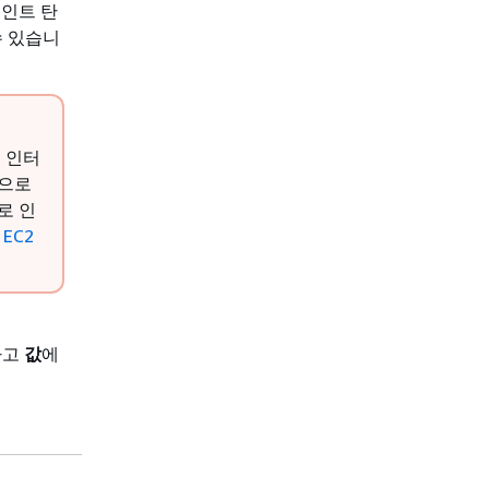
포인트 탄
수 있습니
용 인터
픽으로
로 인
 EC2
하고
값
에