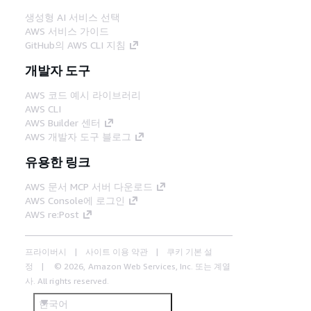
생성형 AI 서비스 선택
AWS 서비스 가이드
GitHub의 AWS CLI 지침
개발자 도구
AWS 코드 예시 라이브러리
AWS CLI
AWS Builder 센터
AWS 개발자 도구 블로그
유용한 링크
AWS 문서 MCP 서버 다운로드
AWS Console에 로그인
AWS re:Post
프라이버시
사이트 이용 약관
쿠키 기본 설
정
© 2026, Amazon Web Services, Inc. 또는 계열
사. All rights reserved.
한국어