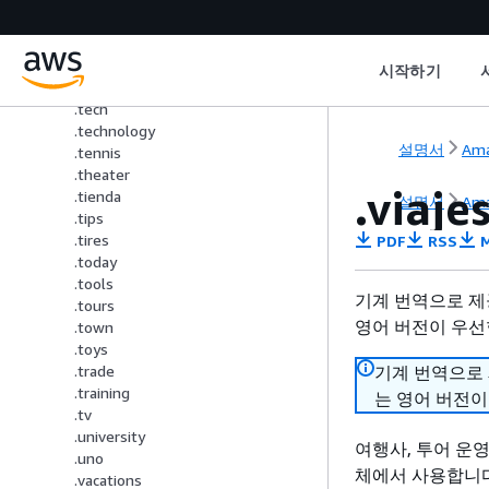
.tattoo
.tax
.taxi
시작하기
.team
.tech
.technology
설명서
Ama
.tennis
.theater
.viaje
.tienda
설명서
Ama
.tips
.tires
PDF
RSS
M
.today
.tools
기계 번역으로 제
.tours
영어 버전이 우선
.town
.toys
기계 번역으로
.trade
.training
는 영어 버전이
.tv
.university
여행사, 투어 운영
.uno
체에서 사용합니다
.vacations