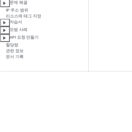
문제 해결
IP 주소 범위
리소스에 태그 지정
자습서
모범 사례
API 요청 만들기
할당량
관련 정보
문서 기록
시작하기
서비스 가이드
AWS 실습 지침
생성형 AI 서비스
AWS Solutions Library
AWS 서비스 가이
AWS 결정 가이드
GitHub의 AWS CL