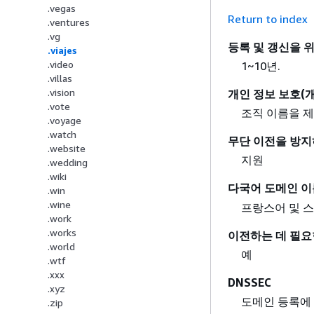
.vegas
Return to index
.ventures
.vg
등록 및 갱신을 
.viajes
.video
1~10년.
.villas
.vision
개인 정보 보호(개
.vote
조직 이름을 제
.voyage
.watch
무단 이전을 방지
.website
지원
.wedding
.wiki
다국어 도메인 이
.win
.wine
프랑스어 및 
.work
.works
이전하는 데 필요
.world
예
.wtf
.xxx
DNSSEC
.xyz
도메인 등록에
.zip