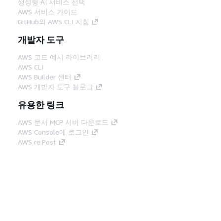
생성형 AI 서비스 선택
AWS 서비스 가이드
GitHub의 AWS CLI 지침
개발자 도구
AWS 코드 예시 라이브러리
AWS CLI
AWS Builder 센터
AWS 개발자 도구 블로그
유용한 링크
AWS 문서 MCP 서버 다운로드
AWS Console에 로그인
AWS re:Post
프라이버시
사이트 이용 약관
쿠키 기본 설
정
© 2026, Amazon Web Services, Inc. 또는 계열
사. All rights reserved.
한국어