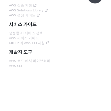
AWS 실습 지침
AWS Solutions Library
AWS 결정 가이드
서비스 가이드
생성형 AI 서비스 선택
AWS 서비스 가이드
GitHub의 AWS CLI 지침
개발자 도구
AWS 코드 예시 라이브러리
AWS CLI
AWS Builder 센터
AWS 개발자 도구 블로그
유용한 링크
AWS 문서 MCP 서버 다운로드
AWS Console에 로그인
AWS re:Post