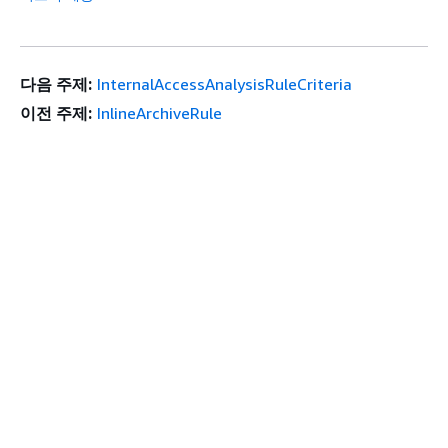
다음 주제:
InternalAccessAnalysisRuleCriteria
이전 주제:
InlineArchiveRule