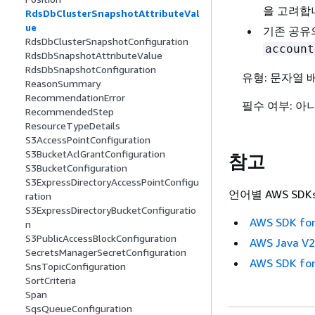
을 고려합
RdsDbClusterSnapshotAttributeVal
ue
기존 공유
RdsDbClusterSnapshotConfiguration
account
RdsDbSnapshotAttributeValue
RdsDbSnapshotConfiguration
유형: 문자열 
ReasonSummary
RecommendationError
필수 여부: 아
RecommendedStep
ResourceTypeDetails
S3AccessPointConfiguration
S3BucketAclGrantConfiguration
참고
S3BucketConfiguration
S3ExpressDirectoryAccessPointConfigu
언어별 AWS SDK
ration
S3ExpressDirectoryBucketConfiguratio
AWS SDK for
n
S3PublicAccessBlockConfiguration
AWS Java V
SecretsManagerSecretConfiguration
AWS SDK for
SnsTopicConfiguration
SortCriteria
Span
SqsQueueConfiguration