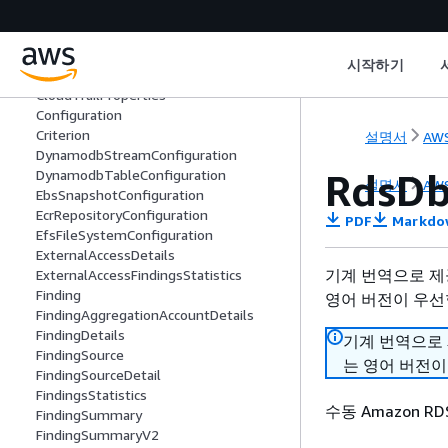
AnalyzerConfiguration
AnalyzerSummary
ArchiveRuleSummary
시작하기
CloudTrailDetails
CloudTrailProperties
Configuration
Criterion
설명서
AWS
DynamodbStreamConfiguration
RdsDb
DynamodbTableConfiguration
설명서
AWS
EbsSnapshotConfiguration
EcrRepositoryConfiguration
PDF
Markdo
EfsFileSystemConfiguration
ExternalAccessDetails
기계 번역으로 제
ExternalAccessFindingsStatistics
Finding
영어 버전이 우선
FindingAggregationAccountDetails
FindingDetails
기계 번역으로
FindingSource
는 영어 버전이
FindingSourceDetail
FindingsStatistics
수동 Amazon 
FindingSummary
FindingSummaryV2