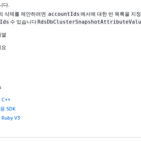
니다.
의 삭제를 제안하려면
에서에 대한 빈 목록을 지
accountIds
수 있습니다
Ids
RdsDbClusterSnapshotAttributeVal
배열
니요
s
 C++
2용 SDK
 Ruby V3