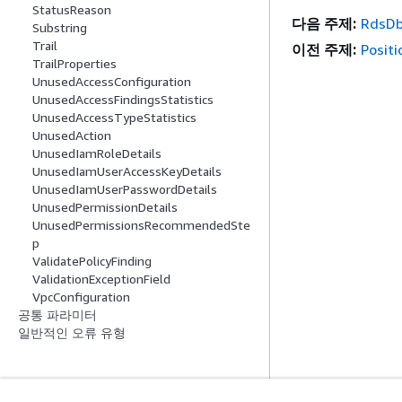
StatusReason
다음 주제:
RdsDb
Substring
Trail
이전 주제:
Positi
TrailProperties
UnusedAccessConfiguration
UnusedAccessFindingsStatistics
UnusedAccessTypeStatistics
UnusedAction
UnusedIamRoleDetails
UnusedIamUserAccessKeyDetails
UnusedIamUserPasswordDetails
UnusedPermissionDetails
UnusedPermissionsRecommendedSte
p
ValidatePolicyFinding
ValidationExceptionField
VpcConfiguration
공통 파라미터
일반적인 오류 유형