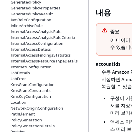
GeneratedPolicy
GeneratedPolicyProperties
내용
GeneratedPolicyResult
IamRoleConfiguration
InlineArchiveRule
중요
InternalAccessAnalysisRule
InternalAccessAnalysisRuleCriteria
이 데이터
InternalAccessConfiguration
수 있습니
InternalAccessDetails
InternalAccessFindingsStatistics
InternalAccessResourceTypeDetails
accountIds
InternetConfiguration
수동 Amazon
JobDetails
JobError
지정하면 Ama
KmsGrantConfiguration
복원할 수 있습
KmsGrantConstraints
KmsKeyConfiguration
구성이 기존
Location
서를 지정
NetworkOriginConfiguration
미리 보기
PathElement
PolicyGeneration
액세스 미
PolicyGenerationDetails
스 미리 
Position