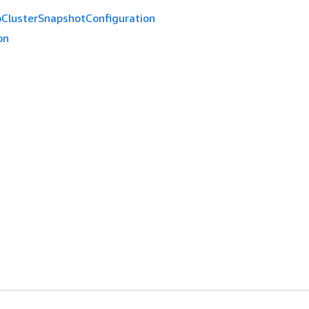
ClusterSnapshotConfiguration
on