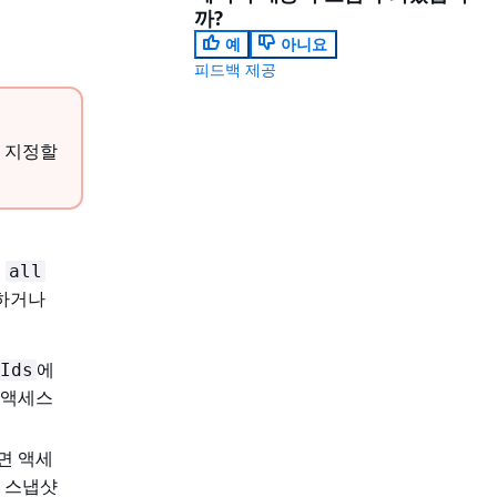
까?
예
아니요
피드백 제공
만 지정할
을
all
사하거나
에
Ids
 액세스
면 액세
이 스냅샷