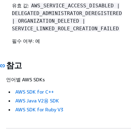
유효 값:
AWS_SERVICE_ACCESS_DISABLED |
DELEGATED_ADMINISTRATOR_DEREGISTERED
| ORGANIZATION_DELETED |
SERVICE_LINKED_ROLE_CREATION_FAILED
필수 여부: 예
참고
언어별 AWS SDKs
AWS SDK for C++
AWS Java V2용 SDK
AWS SDK for Ruby V3