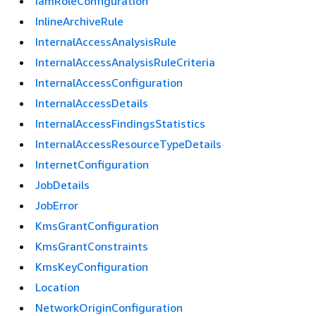
IamRoleConfiguration
InlineArchiveRule
InternalAccessAnalysisRule
InternalAccessAnalysisRuleCriteria
InternalAccessConfiguration
InternalAccessDetails
InternalAccessFindingsStatistics
InternalAccessResourceTypeDetails
InternetConfiguration
JobDetails
JobError
KmsGrantConfiguration
KmsGrantConstraints
KmsKeyConfiguration
Location
NetworkOriginConfiguration