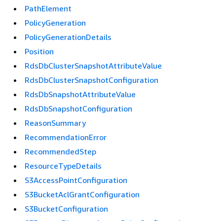
PathElement
PolicyGeneration
PolicyGenerationDetails
Position
RdsDbClusterSnapshotAttributeValue
RdsDbClusterSnapshotConfiguration
RdsDbSnapshotAttributeValue
RdsDbSnapshotConfiguration
ReasonSummary
RecommendationError
RecommendedStep
ResourceTypeDetails
S3AccessPointConfiguration
S3BucketAclGrantConfiguration
S3BucketConfiguration