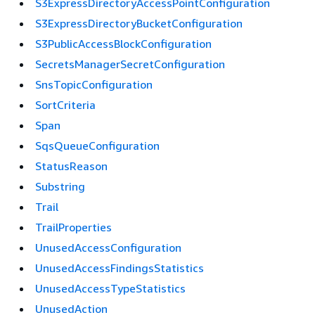
S3ExpressDirectoryAccessPointConfiguration
S3ExpressDirectoryBucketConfiguration
S3PublicAccessBlockConfiguration
SecretsManagerSecretConfiguration
SnsTopicConfiguration
SortCriteria
Span
SqsQueueConfiguration
StatusReason
Substring
Trail
TrailProperties
UnusedAccessConfiguration
UnusedAccessFindingsStatistics
UnusedAccessTypeStatistics
UnusedAction