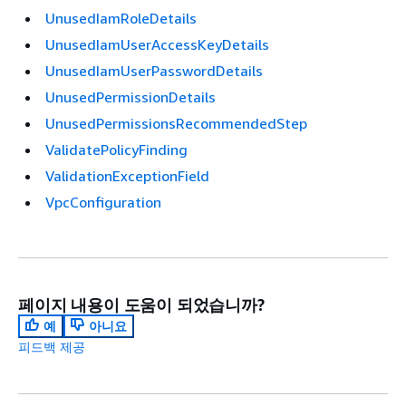
UnusedIamRoleDetails
UnusedIamUserAccessKeyDetails
UnusedIamUserPasswordDetails
UnusedPermissionDetails
UnusedPermissionsRecommendedStep
ValidatePolicyFinding
ValidationExceptionField
VpcConfiguration
페이지 내용이 도움이 되었습니까?
예
아니요
피드백 제공