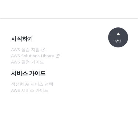
시작하기
상단
AWS 실습 지침
AWS Solutions Library
AWS 결정 가이드
서비스 가이드
생성형 AI 서비스 선택
AWS 서비스 가이드
GitHub의 AWS CLI 지침
개발자 도구
AWS 코드 예시 라이브러리
AWS CLI
AWS Builder 센터
AWS 개발자 도구 블로그