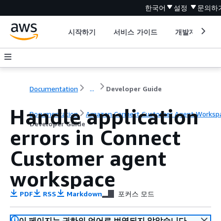
한국어
설정
문의하
시작하기
서비스 가이드
개발자 도구
Documentation
...
Developer Guide
Handle application
Documentation
Amazon Connect Customer Agent Worksp
Developer Guide
errors in Connect
Customer agent
workspace
PDF
RSS
Markdown
포커스 모드
이 페이지는 귀하의 언어로 번역되지 않았습니다.