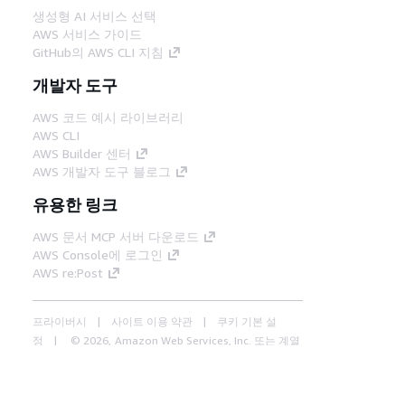
생성형 AI 서비스 선택
AWS 서비스 가이드
GitHub의 AWS CLI 지침
개발자 도구
AWS 코드 예시 라이브러리
AWS CLI
AWS Builder 센터
AWS 개발자 도구 블로그
유용한 링크
AWS 문서 MCP 서버 다운로드
AWS Console에 로그인
AWS re:Post
프라이버시
사이트 이용 약관
쿠키 기본 설
정
© 2026, Amazon Web Services, Inc. 또는 계열
사. All rights reserved.
한국어