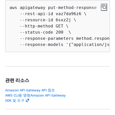
aws apigateway put-method-response \

    --rest-api-id vaz7da96z6 \

    --resource-id 6sxz2j \

    --http-method GET \

    --status-code 200  \

    --response-parameters method.response
    --response-models '
{
"application/json
관련 리소스
Amazon API Gateway API 참조
AWS CLI용 명령Amazon API Gateway
SDK 및 도구