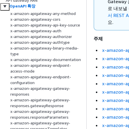
API Gateway ARN
Gateway
OpenAPI 확장
로 내보낼 
x-amazon-apigateway-any-method
서 REST 
x-amazon-apigateway-cors
요.
x-amazon-apigateway-api-key-source
x-amazon-apigateway-auth
x-amazon-apigateway-authorizer
주제
x-amazon-apigateway-authtype
x-amazon-apigateway-binary-media-
x-amazon-a
type
x-amazon-a
x-amazon-apigateway-documentation
x-amazon-apigateway-endpoint-
x-amazon-a
access-mode
x-amazon-a
x-amazon-apigateway-endpoint-
configuration
x-amazon-a
x-amazon-apigateway-gateway-
x-amazon-a
responses
x-amazon-a
x-amazon-apigateway-gateway-
responses.gatewayResponse
x-amazon-a
x-amazon-apigateway-gateway-
x-amazon-a
responses.responseParameters
x-amazon-apigateway-gateway-
x-amazon-a
responses.responseTemplates