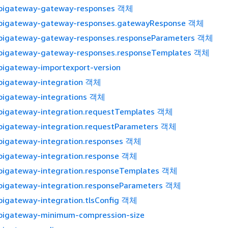
pigateway-gateway-responses 객체
pigateway-gateway-responses.gatewayResponse 객체
pigateway-gateway-responses.responseParameters 객체
pigateway-gateway-responses.responseTemplates 객체
igateway-importexport-version
pigateway-integration 객체
pigateway-integrations 객체
pigateway-integration.requestTemplates 객체
pigateway-integration.requestParameters 객체
igateway-integration.responses 객체
igateway-integration.response 객체
pigateway-integration.responseTemplates 객체
pigateway-integration.responseParameters 객체
igateway-integration.tlsConfig 객체
pigateway-minimum-compression-size