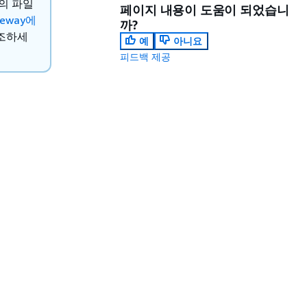
정의 파일
페이지 내용이 도움이 되었습니
teway에
까?
조하세
예
아니요
피드백 제공