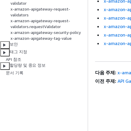
x-amazon-ap
validator
x-amazon-a
x-amazon-apigateway-request-
validators
x-amazon-a
x-amazon-apigateway-request-
x-amazon-ap
validators.requestValidator
x-amazon-apigateway-security-policy
x-amazon-ap
x-amazon-apigateway-tag-value
x-amazon-a
보안
태그 지정
API 참조
할당량 및 중요 정보
다음 주제:
x-ama
문서 기록
이전 주제:
API G