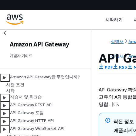
시작하기
설명서
Ama
Amazon API Gateway
API 
설명서
Ama
개발자 가이드
PDF
RSS
M
Amazon API Gateway란 무엇입니까?
사전 조건
API Gateway 
시작
고유의 API 통합을
자습서 및 워크숍
명합니다.
API Gateway REST API
API Gateway 포털
API Gateway HTTP API
작은 정보
API Gateway WebSocket API
애플리케이션