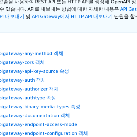
 콘솔을 사용하여 REST API 또는 HTTP API를 생성해 OpenAPI 
수 있습니다. API를 내보내는 방법에 대한 자세한 내용은
API Ga
API 내보내기
및
API Gateway에서 HTTP API 내보내기
단원을 참
pigateway-any-method 객체
pigateway-cors 객체
pigateway-api-key-source 속성
pigateway-auth 객체
pigateway-authorizer 객체
pigateway-authtype 속성
pigateway-binary-media-types 속성
pigateway-documentation 객체
pigateway-endpoint-access-mode
pigateway-endpoint-configuration 객체