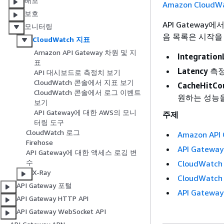
배포
Amazon Clou
보호
API Gatewa
모니터링
음 목록은 시작을
CloudWatch 지표
Amazon API Gateway 차원 및 지
Integration
표
Latency
측정
API 대시보드로 측정치 보기
CloudWatch 콘솔에서 지표 보기
CacheHitCo
CloudWatch 콘솔에서 로그 이벤트
원하는 성능
보기
API Gateway에 대한 AWS의 모니
주제
터링 도구
CloudWatch 로그
Amazon AP
Firehose
API Gatew
API Gateway에 대한 액세스 로깅 변
수
CloudWatc
X-Ray
CloudWatc
API Gateway 포털
API Gate
API Gateway HTTP API
API Gateway WebSocket API