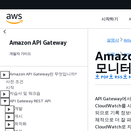
시작하기
설명서
Ama
Amazon API Gateway
Amaz
설명서
Ama
개발자 가이드
모니
Amazon API Gateway란 무엇입니까?
PDF
RSS
M
사전 조건
시작
자습서 및 워크숍
API Gatewa
API Gateway REST API
CloudWatch
개발
되므로 기록 정보
게시
체적으로 더 잘 파
최적화
CloudWatch